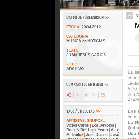
V
M
FECHA:
20/04/2012
CATEGORÍA:
MÚSICA >> NOTICIAS
TEXTO:
JUAN JESÚS GARCÍA
FOTO:
ARCHIVO
La s
impo
ciuda
foto)
d
20 (2
Aced
Los 
compo
ARTISTAS, GRUPOS...:
La N
Vicios Caros
|
Los Devotos
|
Quin
Rock & Roll Light Years
|
Alex
Duar
Mélendez
|
José Duarte
|
José