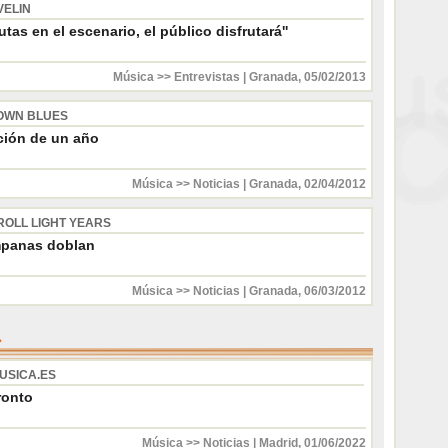
VELIN
frutas en el escenario, el público disfrutará''
Música >> Entrevistas
|
Granada
,
05/02/2013
OWN BLUES
ción de un año
Música >> Noticias
|
Granada
,
02/04/2012
ROLL LIGHT YEARS
panas doblan
Música >> Noticias
|
Granada
,
06/03/2012
USICA.ES
ronto
Música >> Noticias
|
Madrid
,
01/06/2022