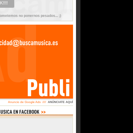
ometemos no ponernos pesados... ;)
Anuncio de Google Ads ////
ANÚNCIATE AQUÍ