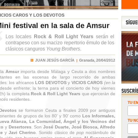
ICIOS CAROS Y LOS DEVOTOS
ini festival en la sala de Amsur
Los locales
Rock & Roll Light Years
serán el
contrapeso con su macizo repertorio émulo de los
clásicos canguros
Young Brothers
.
JUAN JESÚS GARCÍA
Granada,
20/04/2012
|
ala
Amsur
importa desde Málaga y Ceuta a dos nombres
rtantes en las escenas de largo recorrido de ambas
des: los africanos
LOS DEVOTOS
y
VICIOS CAROS
(en la
esde enfrente; la terna para el concierto de hoy viernes
2h) la completa
Rock & Roll Light Years
que ejercerán de
ecés
residentes.
TU EM
Devotos
se formaron Ceuta a finales 2009 por antiguos
nentes de grupos de los 80' y 90' como
Los Informales,
TU N
ueva Alianza, La Comunidad, Ángel y los Vecinos del
to
y
Desertores
. Son
José Duarte, José Biosca, Alfredo
te
y
Javi Cherino
. Sonido clásico de
pop
noctámbulo de