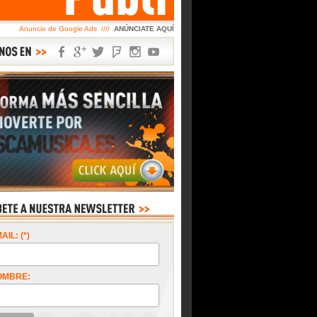
Anuncio de Google Ads ////
ANÚNCIATE AQUÍ
AIL: (*)
OMBRE: