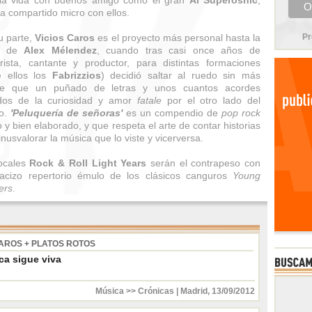
 la vida con buenos amigo como el gran
Al Superosnic
,
a compartido micro con ellos.
u parte,
Vicios Caros
es el proyecto más personal hasta la
Pr
a de
Alex Mélendez
, cuando tras casi once años de
rrista, cantante y productor, para distintas formaciones
e ellos los
Fabrizzios
) decidió saltar al ruedo sin más
te que un puñado de letras y unos cuantos acordes
idos de la curiosidad y amor
fatale
por el otro lado del
jo.
'Peluquería de señoras'
es un compendio de
pop rock
o y bien elaborado, y que respeta el arte de contar historias
inusvalorar la música que lo viste y vicerversa.
ocales
Rock & Roll Light Years
serán el contrapeso con
acizo repertorio émulo de los clásicos canguros
Young
ers
.
CAROS + PLATOS ROTOS
ca sigue viva
Música >> Crónicas
|
Madrid
,
13/09/2012