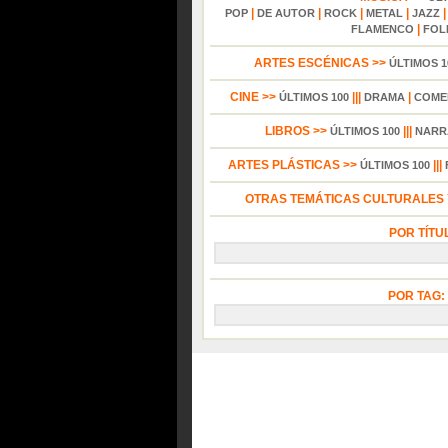
|
|
|
|
POP
DE AUTOR
ROCK
METAL
JAZZ
|
FLAMENCO
FOL
ARTES ESCÉNICAS >>
ÚLTIMOS 1
CINE >>
|||
|
ÚLTIMOS 100
DRAMA
COME
LIBROS >>
|||
ÚLTIMOS 100
NARR
ARTES PLÁSTICAS >>
|||
ÚLTIMOS 100
OTRAS TEMÁTICAS CULTURALES Y
POR TÍTU
POR TAG: