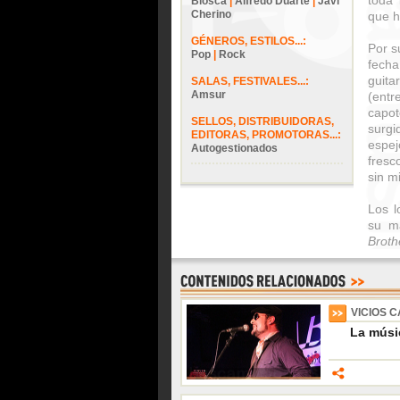
toda
Biosca
|
Alfredo Duarte
|
Javi
Cherino
que h
GÉNEROS, ESTILOS...:
Por s
Pop
|
Rock
fech
guita
SALAS, FESTIVALES...:
Amsur
(entr
capo
SELLOS, DISTRIBUIDORAS,
surg
EDITORAS, PROMOTORAS...:
espe
Autogestionados
fresc
sin m
Los l
su m
Broth
VICIOS 
La músi