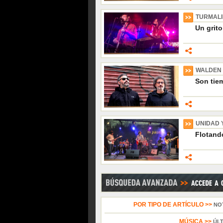
TURMAL
Un grito
WALDEN
Son tiem
UNIDAD 
Flotando
POR TIPO DE ARTÍCULO >>
NO
MÚSICA >>
ÚL