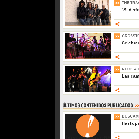
THE TRA
''Si dis
CROSST
Celebra
ROCK & 
Las cam
BUSCAM
Hasta p