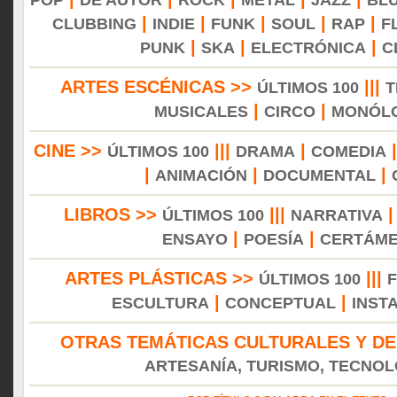
POP
DE AUTOR
ROCK
METAL
JAZZ
BL
|
|
|
|
|
CLUBBING
INDIE
FUNK
SOUL
RAP
F
|
|
|
PUNK
SKA
ELECTRÓNICA
C
ARTES ESCÉNICAS >>
|||
ÚLTIMOS 100
T
|
|
MUSICALES
CIRCO
MONÓL
CINE >>
|||
|
ÚLTIMOS 100
DRAMA
COMEDIA
|
|
|
ANIMACIÓN
DOCUMENTAL
LIBROS >>
|||
ÚLTIMOS 100
NARRATIVA
|
|
ENSAYO
POESÍA
CERTÁM
ARTES PLÁSTICAS >>
|||
ÚLTIMOS 100
|
|
ESCULTURA
CONCEPTUAL
INST
OTRAS TEMÁTICAS CULTURALES Y DE
ARTESANÍA, TURISMO, TECNOLO