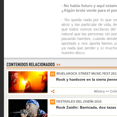
- No había futuro y aquí esta
¿Algún brote verde para el por
- No queda nada por lo que se
atroz y tan particular de vida, 
que todos somos esclavos del d
natural que las personas sin po
pasando hambre, cuando desde 
aportado y nos aporta bienes p
ya nada que perder y sí mucho q
nuestro disco.
IRUELAROCK STREET MUSIC FEST 201
Rock y hardcore en la sierra jien
Música >> Crón
FESTIVALES DEL ZAIDÍN 2010
Rock Zaidín: Barricada, dos tazas