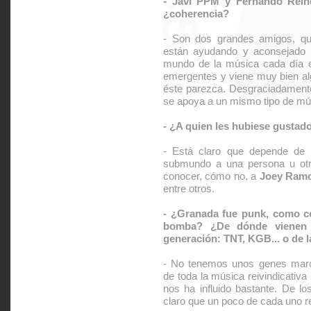
- Javi PPM y Fernando Reinc
¿coherencia?
- Son dos grandes amigos, qu
están ayudando y aconsejado 
mundo de la música cada día es
emergentes y viene muy bien al
éste parezca. Desgraciadamente,
se apoya a un mismo tipo de mú
- ¿A quien les hubiese gustado 
- Está claro que depende de l
submundo a una persona u otr
conocer, cómo no, a
Joey Ram
entre otros.
- ¿Granada fue punk, como c
bomba? ¿De dónde vienen 
generación: TNT, KGB... o de 
- No tenemos unos genes mar
de toda la música reivindicativa
nos ha influido bastante. De l
claro que un poco de cada uno r