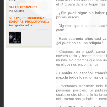
Punk
el
THE
para darle un toque más i
SALAS, FESTIVALES...:
Pig Studios
- ¿Sin
punk
sigue sin haber 
primer disco?
SELLOS, DISTRIBUIDORAS,
EDITORAS, PROMOTORAS...:
Autogestionados
- Digamos que el paraíso cada 
punk
.
- Hace cuarenta años casi ya
¿el
punk
no es una reliquia?
- Creemos en el
punk
como u
nuestra rabia y hacer mostrar l
mundo. No creemos que sea una 
en el que nos encontramos.
- Cantáis en español, francés
mezcla todos los idiomas del 
- Intentamos transmitir todo 
personas posibles. Si pudié
cualquier otro idioma, lo haría
del sistema son globales e intent