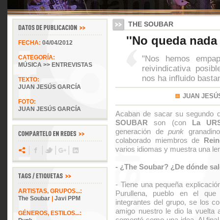
THE SOUBAR
''No queda nada 
FECHA:
04/04/2012
"Nos hemos empap
CATEGORÍA:
MÚSICA >> ENTREVISTAS
reivindicativa posib
nos ha influido basta
TEXTO:
JUAN JESÚS GARCÍA
JUAN JESÚ
FOTO:
JUAN JESÚS GARCÍA
Acaban de sacar su segundo 
SOUBAR
son (con
La UR
generación de
punk
granadino
colaborado miembros de
Rein
varios idiomas y muestra una len
- ¿The Soubar? ¿De dónde sal
- Tiene una pequeña explicació
ARTISTAS, GRUPOS...:
Purullena, pueblo en el que
The Soubar
|
Javi PPM
integrantes del grupo, se los 
amigo nuestro le dio la vuelta 
GÉNEROS, ESTILOS...:
comentó como una idea. Al fina