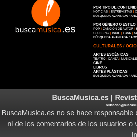
POR TIPO DE CONTENID
NOTICIAS
|
ENTREVISTAS
|
C
BÚSQUEDA AVANZADA / AR
POR GÉNERO O ESTILO
POP
|
CANCIÓN DE AUTOR
|
CLUBBING
|
INDIE
|
FUNK
|
S
BÚSQUEDA AVANZADA / AR
CULTURALES / OCIO
ARTES ESCÉNICAS
TEATRO
|
DANZA
|
MUSICAL
CINE
LIBROS
ARTES PLÁSTICAS
BÚSQUEDA AVANZADA / AR
BuscaMusica.es | Revist
BuscaMusica.es no se hace responsable d
ni de los comentarios de los usuarios o 
i