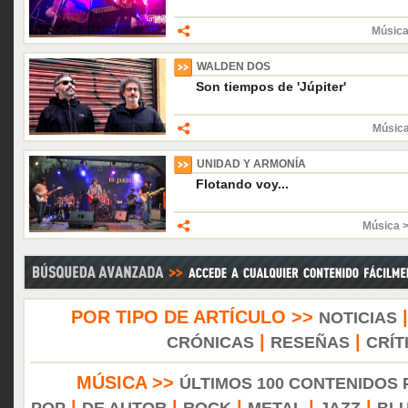
Música
WALDEN DOS
Son tiempos de 'Júpiter'
Músic
UNIDAD Y ARMONÍA
Flotando voy...
Música 
POR TIPO DE ARTÍCULO >>
NOTICIAS
|
|
CRÓNICAS
RESEÑAS
CRÍT
MÚSICA >>
ÚLTIMOS 100 CONTENIDOS
|
|
|
|
|