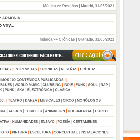
Música >> Reseñas
|
Madrid
,
31/05/2021
Y ARMONÍA
 voy...
Música >> Crónicas
|
Granada
,
31/05/2021
|
|
|
|
TICIAS
ENTREVISTAS
CRÓNICAS
RESEÑAS
CRÍTICAS
|||
TIMOS 100 CONTENIDOS PUBLICADOS
|
|
|
|
|
|
|
|
BLUES
WORLD MUSIC
CLUBBING
INDIE
FUNK
SOUL
RAP
|
|
|
|
K
PUNK
SKA
ELECTRÓNICA
CLÁSICA
|||
|
|
|
|
00
TEATRO
DANZA
MUSICALES
CIRCO
MONÓLOGOS
|
|
|
|
|
DIA
ACCIÓN
THRILLER
ANIMACIÓN
DOCUMENTAL
CORTO
|
|
|
|
ATIVA
HUMANIDADES
ENSAYO
POESÍA
CERTÁMENES
|
|
|
|
FOTO
PINTURA
ESCULTURA
CONCEPTUAL
INSTALACIONES