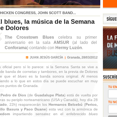
HICKEN CONGRESS, JOHN SCOTT BAND...
l blues, la música de la Semana
e Dolores
The Crosstown Blues
celebra su primer
aniversario en la sala
AMSUR
(al lado del
Conforama
) contando con
Hermy Luzón
.
JUAN JESÚS GARCÍA
Granada,
28/03/2012
|
 oficial pero sí lo parece: si la Semana Santa se vive a
 de banda de cornetas y tambores, en la previa de Dolores
ce que el
blues
es la banda sonora original. Al menos
iendo a lo que en estos día se puede escuchar en muy
sos puntos de Granada.
TU EM
a
Pedro de Dios
(de
Guadalupe Plata
) está de vuelta por
tras su periplo norteamericano (USA y Canadá), hoy día 28
TU N
nado
, 22h) reaparecerán los
Hermanos Belcebú
(
Perico,
illo Basura
y Paco Duane
) esta vez con la armónica de
reedom
impartiendo sensatez en el enfebrecido
blues