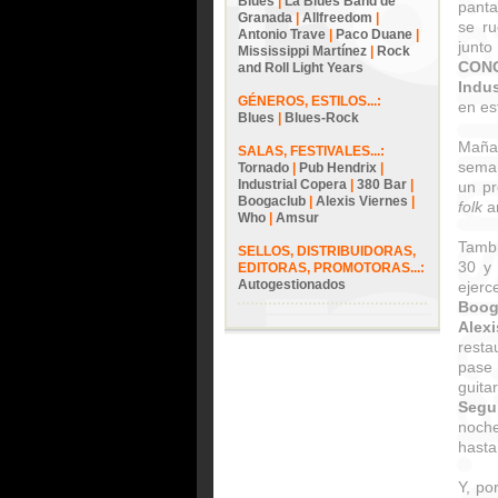
Blues
|
La Blues Band de
panta
Granada
|
Allfreedom
|
se ru
Antonio Trave
|
Paco Duane
|
junt
Mississippi Martínez
|
Rock
CON
and Roll Light Years
Indus
GÉNEROS, ESTILOS...:
en es
Blues
|
Blues-Rock
Maña
SALAS, FESTIVALES...:
seman
Tornado
|
Pub Hendrix
|
Industrial Copera
|
380 Bar
|
un p
Boogaclub
|
Alexis Viernes
|
folk
a
Who
|
Amsur
Tambi
SELLOS, DISTRIBUIDORAS,
30 y 
EDITORAS, PROMOTORAS...:
Autogestionados
ejer
Boog
Alexi
resta
pase
guita
Segu
noch
hasta
Y, po