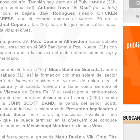
noso del trío. También hoy, pero en el
Pub Hendrix
(21h,
ega puntualidad),
Antonio Trave "El Oso"
(en la foto)
o con el bajista
Javi Rodríguez
(medio
CHICKEN
Pr
GRESS
, que sí estarán enteros el viernes 30 en la
trial Copera
a las 22h) harán lo que mejor saben hacer
ta vida: el
blues
.
na, jueves 29,
Paco Duane & Allfreedom
harán doblete
al, esta vez en el
380 Bar
(junto a Pza. Nueva, 21h) con
rograma que a la música del diablo añade además
rag
y
mericano.
én doblete hará la "Big"
Blues Band de Granada
(viernes
sábado 31), así la formación con más solera del sector
cerá de
bluesera
residente el viernes de dolores en el
aclub
y el sábado volverán a llenar como siempre el
s Viernes
de Santa Fe. Y al revés: por el emblemático
urante-concierto santafesino será el viernes (23h) cuando
 la
JOHN SCOTT BAND
, la banda del señor
Scott
,
rrista que incluye a miembros de
Presuntos Implicados
y
ridad Social
entre otras agrupaciones levantinas; una
e que se puede terminar en la
blues-jam
que conduce
 el amanecer
Mississippi Martínez
en la sala
Who
.
r si fuera poco, el grupo de
Manu Durán
y
Viki Cruz
,
The