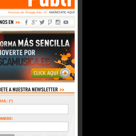
Anuncio de Google Ads ////
ANÚNCIATE AQUÍ
AIL: (*)
OMBRE: