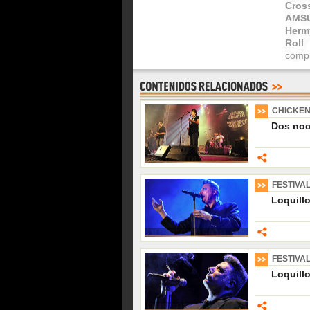
Cros
AMS
Herm
Roll
compr
CHICKE
Dos noc
FESTIVAL
Loquill
FESTIVAL
Loquillo