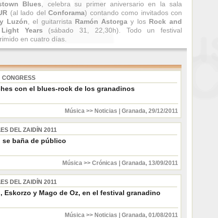
stown Blues
, celebra su primer aniversario en la sala
UR
(al lado del
Conforama
) contando como invitados con
y Luzón
, el guitarrista
Ramón Astorga
y los
Rock and
 Light Years
(sábado 31, 22,30h). Todo un festival
imido en cuatro días.
N CONGRESS
hes con el blues-rock de los granadinos
Música >> Noticias
|
Granada
,
29/12/2011
ES DEL ZAIDÍN 2011
o se baña de público
Música >> Crónicas
|
Granada
,
13/09/2011
ES DEL ZAIDÍN 2011
, Eskorzo y Mago de Oz, en el festival granadino
Música >> Noticias
|
Granada
,
01/08/2011