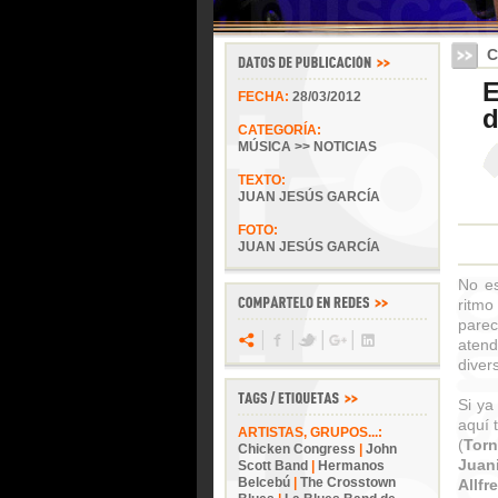
C
E
FECHA:
28/03/2012
d
CATEGORÍA:
MÚSICA >> NOTICIAS
TEXTO:
JUAN JESÚS GARCÍA
FOTO:
JUAN JESÚS GARCÍA
No es
ritmo
pare
atend
diver
Si y
aquí 
ARTISTAS, GRUPOS...:
(
Tor
Chicken Congress
|
John
Juan
Scott Band
|
Hermanos
Belcebú
|
The Crosstown
Allf