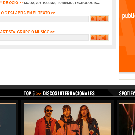
 DE OCIO >>
MODA, ARTESANÍA, TURISMO, TECNOLOGÍA...
LO O PALABRA EN EL TEXTO >>
 ARTISTA, GRUPO O MÚSICO >>