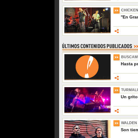
CHICKE
''En Gr
BUSCAM
Hasta p
TURMAL
Un grito
WALDEN
Son tiem