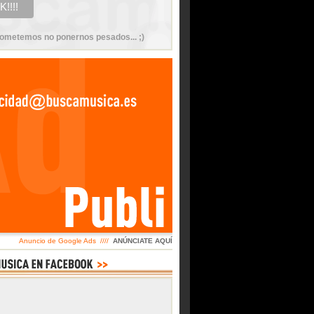
ometemos no ponernos pesados... ;)
Anuncio de Google Ads ////
ANÚNCIATE AQUÍ