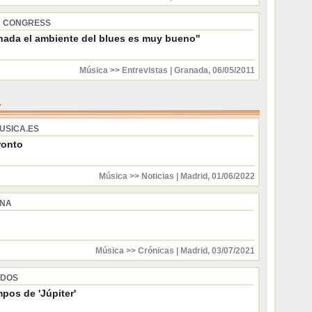
N CONGRESS
anada el ambiente del blues es muy bueno''
Música >> Entrevistas
|
Granada
,
06/05/2011
USICA.ES
ronto
Música >> Noticias
|
Madrid
,
01/06/2022
INA
Música >> Crónicas
|
Madrid
,
03/07/2021
 DOS
pos de 'Júpiter'