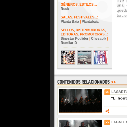
Syd B
GÉNEROS, ESTILOS...:
una 
Rock
qued
torci
SALAS, FESTIVALES...:
Planta Baja
|
Plantabaja
SELLOS, DISTRIBUIDORAS,
EDITORAS, PROMOTORAS...:
Sinestar Poulidor
|
Chesapik
|
Romilar-D
LAGARTI
''El horr
LAGATIJ