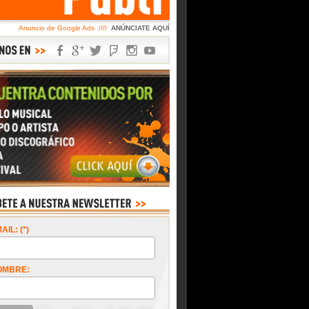
Anuncio de Google Ads ////
ANÚNCIATE AQUÍ
AIL: (*)
OMBRE: