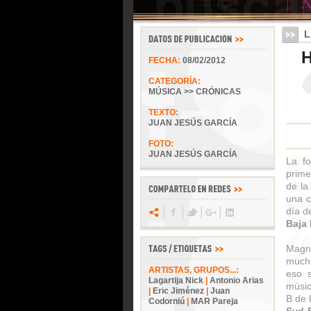
L
H
FECHA:
08/02/2012
CATEGORÍA:
MÚSICA >> CRÓNICAS
TEXTO:
JUAN JESÚS GARCÍA
FOTO:
JUAN JESÚS GARCÍA
La fo
prime
de la
una c
día d
Baja
l
Magní
mucha
ARTISTAS, GRUPOS...:
eso s
Lagartija Nick
|
Antonio Arias
músic
|
Eric Jiménez
|
Juan
B de 
Codorniú
|
MAR Pareja