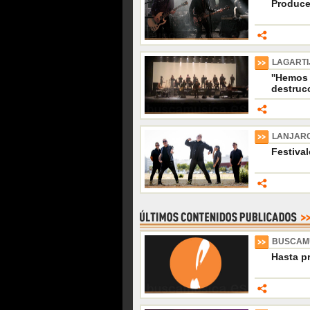
Produce
LAGARTI
''Hemos
destrucc
LANJARO
Festival
BUSCAM
Hasta p