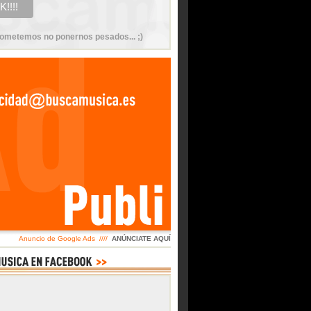
ometemos no ponernos pesados... ;)
Anuncio de Google Ads ////
ANÚNCIATE AQUÍ