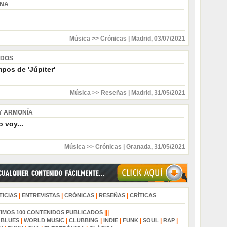
INA
Música >> Crónicas
|
Madrid
,
03/07/2021
 DOS
pos de 'Júpiter'
Música >> Reseñas
|
Madrid
,
31/05/2021
Y ARMONÍA
 voy...
Música >> Crónicas
|
Granada
,
31/05/2021
|
|
|
|
TICIAS
ENTREVISTAS
CRÓNICAS
RESEÑAS
CRÍTICAS
|||
TIMOS 100 CONTENIDOS PUBLICADOS
|
|
|
|
|
|
|
|
BLUES
WORLD MUSIC
CLUBBING
INDIE
FUNK
SOUL
RAP