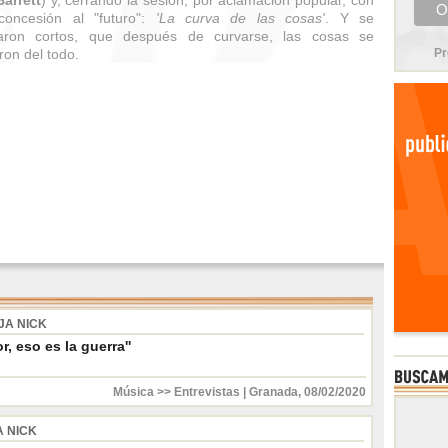
arrett
) y, cerrando la sesión, por aclamación popular, con
concesión al "futuro":
'La curva de las cosas'
. Y se
aron cortos, que después de curvarse, las cosas se
eron del todo.
Pr
JA NICK
or, eso es la guerra''
Música >> Entrevistas
|
Granada
,
08/02/2020
A NICK