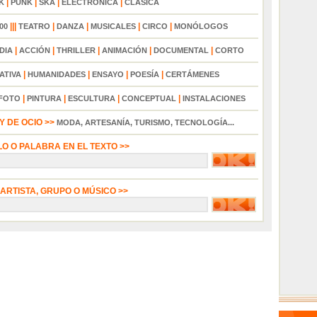
|
|
|
|
K
PUNK
SKA
ELECTRÓNICA
CLÁSICA
|||
|
|
|
|
00
TEATRO
DANZA
MUSICALES
CIRCO
MONÓLOGOS
|
|
|
|
|
DIA
ACCIÓN
THRILLER
ANIMACIÓN
DOCUMENTAL
CORTO
|
|
|
|
ATIVA
HUMANIDADES
ENSAYO
POESÍA
CERTÁMENES
|
|
|
|
FOTO
PINTURA
ESCULTURA
CONCEPTUAL
INSTALACIONES
 DE OCIO >>
MODA, ARTESANÍA, TURISMO, TECNOLOGÍA...
LO O PALABRA EN EL TEXTO >>
 ARTISTA, GRUPO O MÚSICO >>