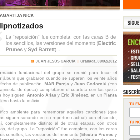
AGARTIJA NICK
ipnotizados
La "reposición" fue completa, con las caras B de
los sencillos, las versiones del momento (
Electric
Prunes
y
Syd Barrett
)...
JUAN JESÚS GARCÍA
Granada,
08/02/2012
|
rmación fundacional del grupo se reunió para tocar el
r álbum que grabaron cuando se superan los veinte años
 fecha de publicación.
MAR Pareja
y
Juan Codorniú
(con
amiseta de época) completaron el cuarteto con los que a
e hoy siguen,
Antonio Arias
y
Eric Jiménez
, en un
Planta
leno hasta la asfixia.
TU EM
fico ambiente para rememorar aquellas canciones (que
s siguen sonando en su repertorio actual) con el sonido,
TU N
í, completamente distinto al de otras etapas, con otros
os, del grupo. La "reposición" fue completa, con las caras
los sencillos, las versiones del momento (
Electric Prunes
y