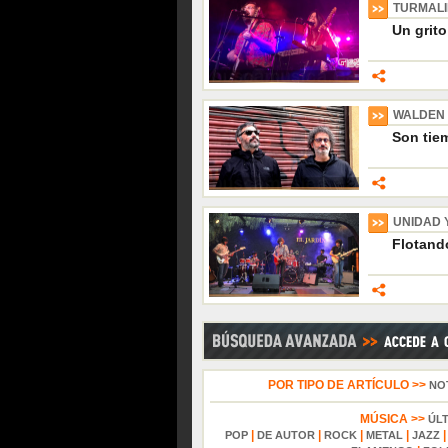
TURMAL
Un grito
WALDEN
Son tiem
UNIDAD 
Flotando
POR TIPO DE ARTÍCULO >>
NO
MÚSICA >>
ÚL
|
|
|
|
POP
DE AUTOR
ROCK
METAL
JAZZ