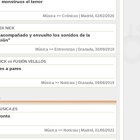
 monstruos el terror
Música >> Crónicas
|
Madrid
,
02/02/2020
JA NICK
 acompañado y envuelto los sonidos de la
ión''
Música >> Entrevistas
|
Granada
,
30/09/2019
CK vs FUSIÓN VELILLOS
es a pares
Música >> Noticias
|
Granada
,
09/08/2019
USICA.ES
ronto
Música >> Noticias
|
Madrid
,
01/06/2022