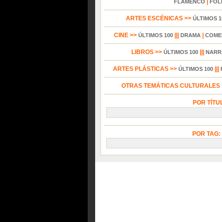
|
FLAMENCO
FOL
ARTES ESCÉNICAS >>
ÚLTIMOS 1
CINE >>
|||
|
ÚLTIMOS 100
DRAMA
COME
LIBROS >>
|||
ÚLTIMOS 100
NARR
ARTES PLÁSTICAS >>
|||
ÚLTIMOS 100
OTRAS TEMÁTICAS CULTURALES Y
POR TÍTU
POR TAG: