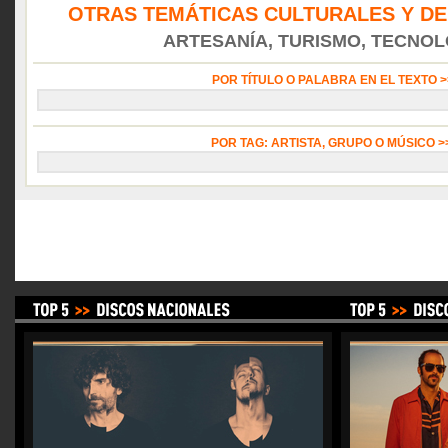
OTRAS TEMÁTICAS CULTURALES Y DE
ARTESANÍA, TURISMO, TECNOLO
POR TÍTULO O PALABRA EN EL TEXTO 
POR TAG: ARTISTA, GRUPO O MÚSICO 