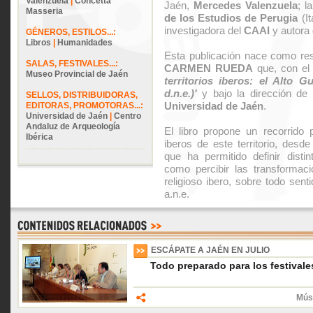
Valenzuela
|
Concetta
Jaén,
Mercedes Valenzuela
; l
Masseria
de los Estudios de Perugia
(It
investigadora del
CAAI
y autora 
GÉNEROS, ESTILOS...:
Libros
|
Humanidades
Esta publicación nace como resu
SALAS, FESTIVALES...:
CARMEN RUEDA
que, con el 
Museo Provincial de Jaén
territorios iberos: el Alto Gu
d.n.e.)'
y bajo la dirección de
SELLOS, DISTRIBUIDORAS,
Universidad de Jaén
.
EDITORAS, PROMOTORAS...:
Universidad de Jaén
|
Centro
Andaluz de Arqueología
El libro propone un recorrido p
Ibérica
iberos de este territorio, desd
que ha permitido definir disti
como percibir las transformac
religioso ibero, sobre todo senti
a.n.e.
ESCÁPATE A JAÉN EN JULIO
Todo preparado para los festival
Músi