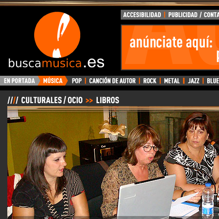
BuscaMusica.es