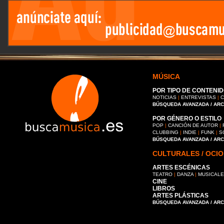
MÚSICA
POR TIPO DE CONTENID
NOTICIAS
|
ENTREVISTAS
|
C
BÚSQUEDA AVANZADA / AR
POR GÉNERO O ESTILO
POP
|
CANCIÓN DE AUTOR
|
CLUBBING
|
INDIE
|
FUNK
|
S
BÚSQUEDA AVANZADA / AR
CULTURALES / OCIO
ARTES ESCÉNICAS
TEATRO
|
DANZA
|
MUSICAL
CINE
LIBROS
ARTES PLÁSTICAS
BÚSQUEDA AVANZADA / AR