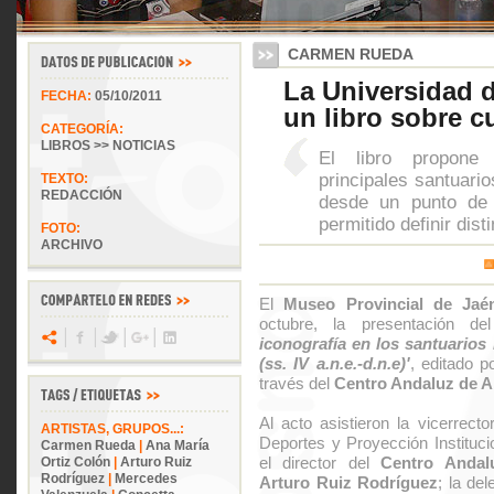
CARMEN RUEDA
La Universidad 
FECHA:
05/10/2011
un libro sobre cu
CATEGORÍA:
LIBROS >> NOTICIAS
El libro propone
principales santuarios
TEXTO:
REDACCIÓN
desde un punto de 
permitido definir dis
FOTO:
ARCHIVO
El
Museo Provincial de Jaé
octubre, la presentación de
iconografía en los santuarios 
(ss. IV a.n.e.-d.n.e)'
, editado p
través del
Centro Andaluz de A
Al acto asistieron la vicerrecto
ARTISTAS, GRUPOS...:
Deportes y Proyección Instituci
Carmen Rueda
|
Ana María
el director del
Centro Andal
Ortiz Colón
|
Arturo Ruiz
Rodríguez
|
Mercedes
Arturo Ruiz Rodríguez
; la de