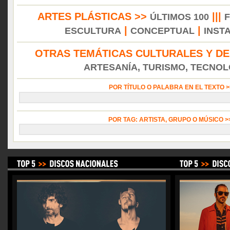
ARTES PLÁSTICAS >>
|||
ÚLTIMOS 100
|
|
ESCULTURA
CONCEPTUAL
INST
OTRAS TEMÁTICAS CULTURALES Y DE
ARTESANÍA, TURISMO, TECNOLO
POR TÍTULO O PALABRA EN EL TEXTO 
POR TAG: ARTISTA, GRUPO O MÚSICO 