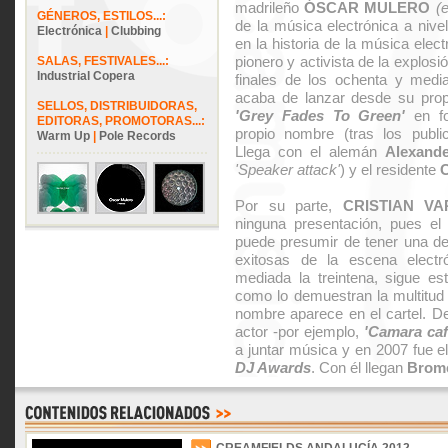
madrileño
ÓSCAR MULERO
(e
GÉNEROS, ESTILOS...:
de la música electrónica a nive
Electrónica
|
Clubbing
en la historia de la música elec
pionero y activista de la explos
SALAS, FESTIVALES...:
Industrial Copera
finales de los ochenta y med
acaba de lanzar desde su prop
SELLOS, DISTRIBUIDORAS,
'Grey Fades To Green'
en fo
EDITORAS, PROMOTORAS...:
propio nombre (tras los pub
Warm Up
|
Pole Records
Llega con el alemán
Alexand
'Speaker attack'
) y el residente
Por su parte,
CRISTIAN VA
ninguna presentación, pues el 
puede presumir de tener una de
exitosas de la escena electr
mediada la treintena, sigue es
como lo demuestran la multitud
nombre aparece en el cartel. De 
actor -por ejemplo,
'Camara caf
a juntar música y en 2007 fue e
DJ Awards
. Con él llegan
Brom