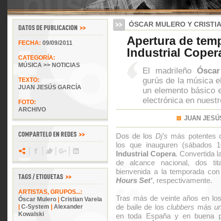
ÓSCAR MULERO Y CRISTI
Apertura de tem
FECHA:
09/09/2011
Industrial Cope
CATEGORÍA:
MÚSICA >> NOTICIAS
El madrileño
Óscar
gurús de la música el
TEXTO:
JUAN JESÚS GARCÍA
un elemento básico e
electrónica en nuestr
FOTO:
ARCHIVO
JUAN JESÚ
Dos de los
Dj's
más potentes de
los que inauguren (sábados 1
Industrial Copera
. Convertida l
de alcance nacional, dos ti
bienvenida a la temporada con
Hours Set'
, respectivamente.
ARTISTAS, GRUPOS...:
Tras más de veinte años en los 
Óscar Mulero
|
Cristian Varela
de baile de los
clubbers
más
u
|
C-System
|
Alexander
Kowalski
en toda España y en buena p