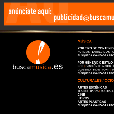
MÚSICA
POR TIPO DE CONTENID
NOTICIAS
|
ENTREVISTAS
|
C
BÚSQUEDA AVANZADA / AR
POR GÉNERO O ESTILO
POP
|
CANCIÓN DE AUTOR
|
CLUBBING
|
INDIE
|
FUNK
|
S
BÚSQUEDA AVANZADA / AR
CULTURALES / OCIO
ARTES ESCÉNICAS
TEATRO
|
DANZA
|
MUSICAL
CINE
LIBROS
ARTES PLÁSTICAS
BÚSQUEDA AVANZADA / AR