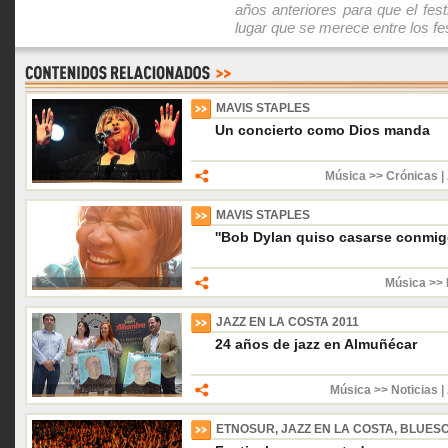
años anteriores para que el fes
lugar que se merece entre los fe
MAVIS STAPLES
Un concierto como Dios manda
Música >> Crónicas
|
MAVIS STAPLES
''Bob Dylan quiso casarse conmigo
Música >> 
JAZZ EN LA COSTA 2011
24 años de jazz en Almuñécar
Música >> Noticias
|
ETNOSUR, JAZZ EN LA COSTA, BLUESC