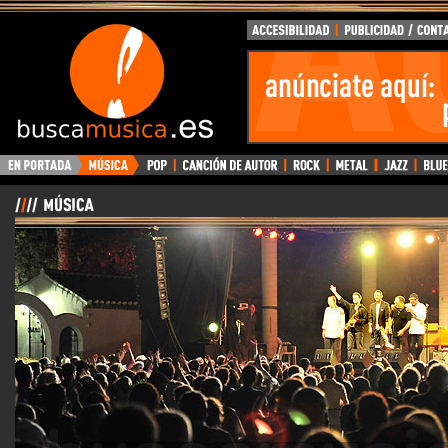
BuscaMusica.es