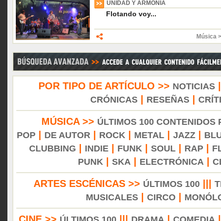
UNIDAD Y ARMONÍA
Flotando voy...
Música 
POR TIPO DE ARTÍCULO >>
NOTICIAS
|
|
CRÓNICAS
RESEÑAS
CRÍT
MÚSICA >>
ÚLTIMOS 100 CONTENIDOS
|
|
|
|
|
POP
DE AUTOR
ROCK
METAL
JAZZ
BL
|
|
|
|
|
CLUBBING
INDIE
FUNK
SOUL
RAP
F
|
|
|
PUNK
SKA
ELECTRÓNICA
C
ARTES ESCÉNICAS >>
|||
ÚLTIMOS 100
T
|
|
MUSICALES
CIRCO
MONÓL
CINE >>
|||
|
ÚLTIMOS 100
DRAMA
COMEDIA