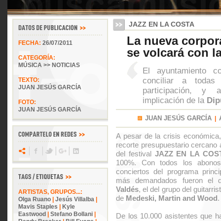
JAZZ EN LA COSTA
La nueva corpor
FECHA:
26/07/2011
se volcará con l
CATEGORÍA:
MÚSICA >> NOTICIAS
El ayuntamiento co
conciliar a todas
TEXTO:
JUAN JESÚS GARCÍA
participación, y 
implicación de la
Dip
FOTO:
JUAN JESÚS GARCÍA
JUAN JESÚS GARCÍA
|
A pesar de la crisis económica
recorte presupuestario cercano 
del festival
JAZZ EN LA COS
100%. Con todos los abonos
conciertos del programa princi
más demandados fueron el d
Valdés
, el del grupo del guitarri
ARTISTAS, GRUPOS...:
de
Medeski, Martin and Wood
.
Olga Ruano
|
Jesús Villalba
|
Mavis Staples
|
Kyle
Eastwood
|
Stefano Bollani
|
De los 10.000 asistentes que ha