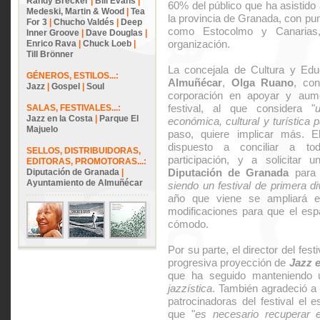
Randy Brecker
|
Bill Evans
|
60% del público que ha asistido 
Medeski, Martin & Wood
|
Tea
la provincia de Granada, con pun
For 3
|
Chucho Valdés
|
Deep
como Estocolmo y Canarias
Inner Groove
|
Dave Douglas
|
organización.
Enrico Rava
|
Chuck Loeb
|
Till Brönner
La concejala de Cultura y Ed
GÉNEROS, ESTILOS...:
Almuñécar
,
Olga Ruano
, con
Jazz
|
Gospel
|
Soul
corporación en apoyar y aume
festival, al que considera "
SALAS, FESTIVALES...:
Jazz en la Costa
|
Parque El
económica, cultural y turística 
Majuelo
paso, quiere implicar más. E
dispuesto a conciliar a to
SELLOS, DISTRIBUIDORAS,
participación, y a solicitar 
EDITORAS, PROMOTORAS...:
Diputación de Granada
para 
Diputación de Granada
|
Ayuntamiento de Almuñécar
siendo un festival de primera di
año que viene se ampliará e
modificaciones para que el esp
cómodo.
Por su parte, el director del festi
progresiva proyección de
Jazz e
que ha seguido manteniendo 
jazzística
. También agradeció a 
patrocinadoras del festival el 
que "
es necesario recuperar e