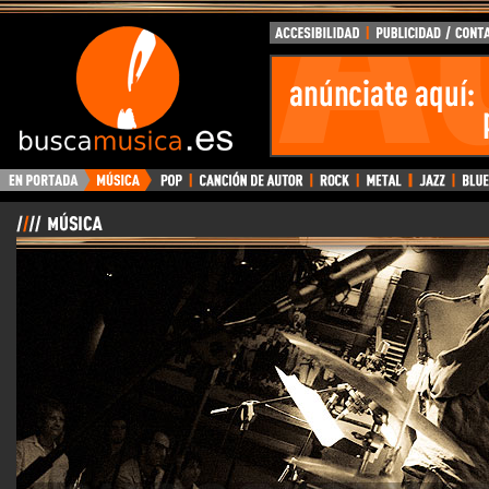
BuscaMusica.es