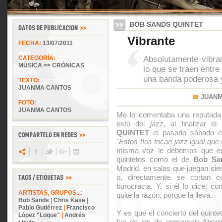
BOB SANDS QUINTET
Vibrante
FECHA:
13/07/2011
Absolutamente vibra
CATEGORÍA:
MÚSICA >> CRÓNICAS
lo que se traen entr
una banda poderosa 
TEXTO:
JUANMA CANTOS
JUAN
FOTO:
JUANMA CANTOS
Me lo comentaba una reputada 
esto del
jazz
, al finalizar e
QUINTET
el pasado sábado 
"
Estos tíos tocan jazz igual que 
misma voz le debemos que exi
quintetos como el de
Bob Sa
Madrid, en salas que juegan siem
o, directamente, se cortan c
burocracia. Y, si él lo dice, c
ARTISTAS, GRUPOS...:
quite la razón, porque la lleva.
Bob Sands
|
Chris Kase
|
Pablo Gutiérrez
|
Francisco
Y es que el concierto del quinte
López "Loque"
|
Andrés
fue de los de enmarcar: Absol