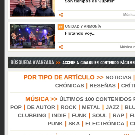
Son tiempos de 'Júpiter'
Músic
UNIDAD Y ARMONÍA
Flotando voy...
Música 
POR TIPO DE ARTÍCULO >>
NOTICIAS
|
|
CRÓNICAS
RESEÑAS
CRÍT
MÚSICA >>
ÚLTIMOS 100 CONTENIDOS
|
|
|
|
|
POP
DE AUTOR
ROCK
METAL
JAZZ
BL
|
|
|
|
|
CLUBBING
INDIE
FUNK
SOUL
RAP
F
|
|
|
PUNK
SKA
ELECTRÓNICA
C