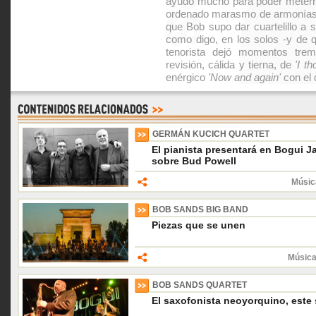
ayudó mucho para poder meterno
ordenado marasmo de armonías y
que Bob supo dar cuartelillo a 
como digo, en los solos -y de q
tenorista dejó momentos tre
revisión, cálida y tierna, de
'I t
enérgico
'Now and again'
con el 
GERMÁN KUCICH QUARTET
El pianista presentará en Bogui 
sobre Bud Powell
Músic
BOB SANDS BIG BAND
Piezas que se unen
Música
BOB SANDS QUARTET
El saxofonista neoyorquino, este