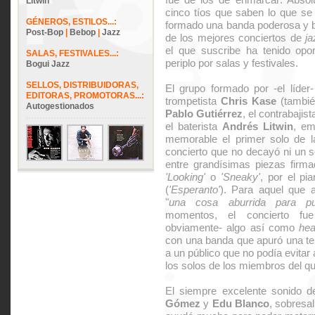
Litwin
cinco tíos que saben lo que se
GÉNEROS, ESTILOS...:
formado una banda poderosa y 
Post-Bop
|
Bebop
|
Jazz
de los mejores conciertos de
ja
el que suscribe ha tenido opo
SALAS, FESTIVALES...:
periplo por salas y festivales.
Bogui Jazz
SELLOS, DISTRIBUIDORAS,
El grupo formado por -el líder
EDITORAS, PROMOTORAS...:
trompetista
Chris Kase
(también
Autogestionados
Pablo Gutiérrez
, el contrabajis
el baterista
Andrés Litwin
, em
memorable el primer solo de 
concierto que no decayó ni un s
entre grandísimas piezas firm
'Looking'
o
'Sneaky'
, por el pia
(
'Esperanto'
). Para aquel que 
"
una cosa aburrida para pu
momentos, el concierto fue 
obviamente- algo así como
hea
con una banda que apuró una t
a un público que no podía evitar 
los solos de los miembros del qu
El siempre excelente sonido d
Gómez
y
Edu Blanco
, sobresa