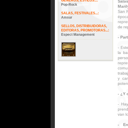
GÉNEROS, ESTILOS...:
Sala
Pop-Rock
Maril
San F
SALAS, FESTIVALES...:
época
Amsur
repre
SELLOS, DISTRIBUIDORAS,
de re
EDITORAS, PROMOTORAS...:
Espect Management
- Par
- Est
la b
pers
repr
comu
traba
y ca
poten
- ¿Y 
- Hay
prend
van lo
- En