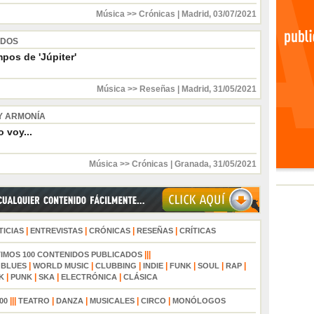
Música >> Crónicas
|
Madrid
,
03/07/2021
 DOS
pos de 'Júpiter'
Música >> Reseñas
|
Madrid
,
31/05/2021
Y ARMONÍA
 voy...
Música >> Crónicas
|
Granada
,
31/05/2021
|
|
|
|
TICIAS
ENTREVISTAS
CRÓNICAS
RESEÑAS
CRÍTICAS
|||
TIMOS 100 CONTENIDOS PUBLICADOS
|
|
|
|
|
|
|
|
BLUES
WORLD MUSIC
CLUBBING
INDIE
FUNK
SOUL
RAP
|
|
|
|
K
PUNK
SKA
ELECTRÓNICA
CLÁSICA
|||
|
|
|
|
00
TEATRO
DANZA
MUSICALES
CIRCO
MONÓLOGOS