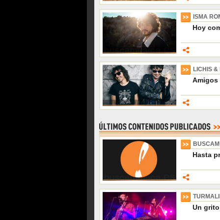
ISMA R
Hoy com
LICHIS 
Amigos 
BUSCAM
Hasta p
TURMAL
Un grito