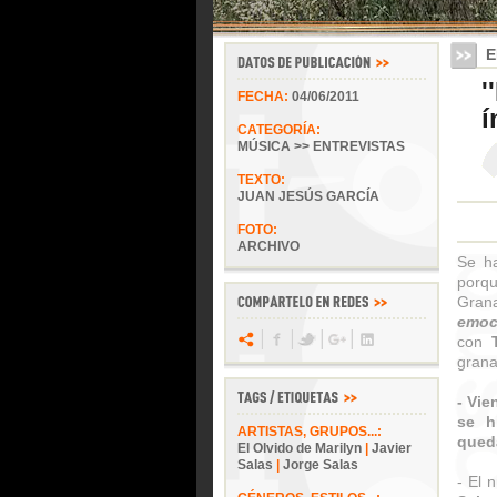
E
'
FECHA:
04/06/2011
í
CATEGORÍA:
MÚSICA >> ENTREVISTAS
TEXTO:
JUAN JESÚS GARCÍA
FOTO:
ARCHIVO
Se h
porq
Gran
emoc
con
grana
- Vie
se h
ARTISTAS, GRUPOS...:
qued
El Olvido de Marilyn
|
Javier
Salas
|
Jorge Salas
- El 