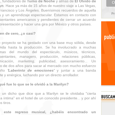
s
, fundadores de
Turno de Noche
y almas de
El Olvido de
yn
. Hace ya más de 15 años de nuestro viaje a Las Vegas,
rancisco y Los Ángeles. Buenísimos recuerdos de aquella
Pr
 y un aprendizaje espectacular. Estamos en contacto con
sentantes americanos y pendientes de cerrar un acuerdo
presentación y hacer una gira por México y otros países.
ten de cero, ¿o casi?
e proyecto se ha gestado con una base muy sólida, desde
anda hasta la producción. Se ha involucrado a muchas
onas del mundo del espectáculo, músicos, técnicos,
esentantes,
managers
, producción, relaciones públicas,
nicación,
marketing
, publicidad, asesoramiento... Un
jo de dos años para sacar al mercado con mucho esfuerzo
riño
'Laberinto de emociones'
y juntar a una banda
te y enérgica, luchando por un directo arrollador.
qué fue lo que se le olvidó a la Marilyn?
 un dicho que dice que a Marilyn se le olvidaba "cierta
a íntima" en el hotel de un conocido presidente... y por ahí
s tiros.
 este regreso musical, ¿habéis encontrado un