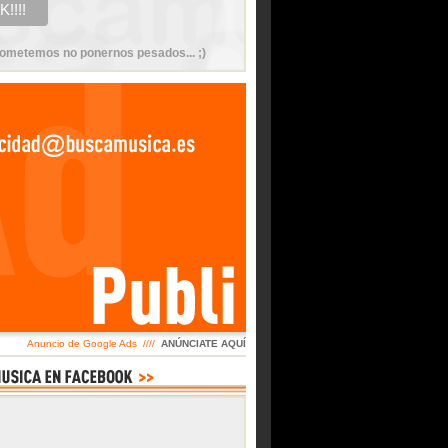
ometemos no ponernos pesados... ;)
Anuncio de Google Ads ////
ANÚNCIATE AQUÍ