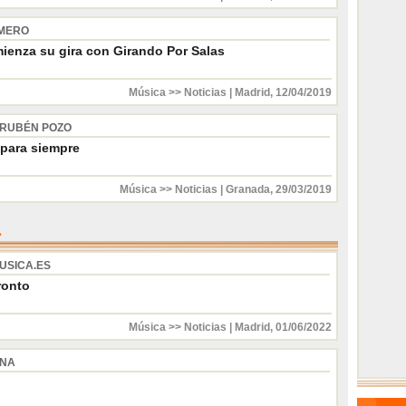
OMERO
ienza su gira con Girando Por Salas
Música >> Noticias
|
Madrid
,
12/04/2019
& RUBÉN POZO
para siempre
Música >> Noticias
|
Granada
,
29/03/2019
USICA.ES
ronto
Música >> Noticias
|
Madrid
,
01/06/2022
INA