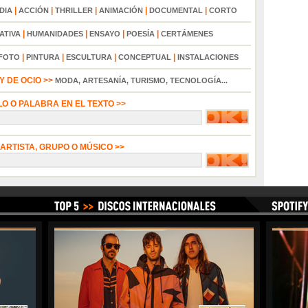
|
|
|
|
|
DIA
ACCIÓN
THRILLER
ANIMACIÓN
DOCUMENTAL
CORTO
|
|
|
|
ATIVA
HUMANIDADES
ENSAYO
POESÍA
CERTÁMENES
|
|
|
|
FOTO
PINTURA
ESCULTURA
CONCEPTUAL
INSTALACIONES
 DE OCIO >>
MODA, ARTESANÍA, TURISMO, TECNOLOGÍA...
LO O PALABRA EN EL TEXTO >>
 ARTISTA, GRUPO O MÚSICO >>