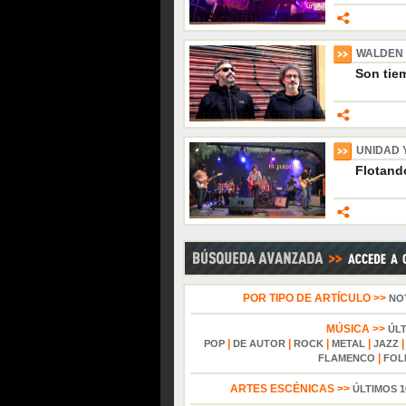
WALDEN
Son tiem
UNIDAD 
Flotando
POR TIPO DE ARTÍCULO >>
NO
MÚSICA >>
ÚL
|
|
|
|
POP
DE AUTOR
ROCK
METAL
JAZZ
|
FLAMENCO
FOL
ARTES ESCÉNICAS >>
ÚLTIMOS 1