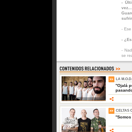
- Úl
vez..
Guar
sufr
- Ese
- ¿Es
- Nad
se rea
LA M.O.D
''Ojalá 
pasando
CELTAS 
''Somos