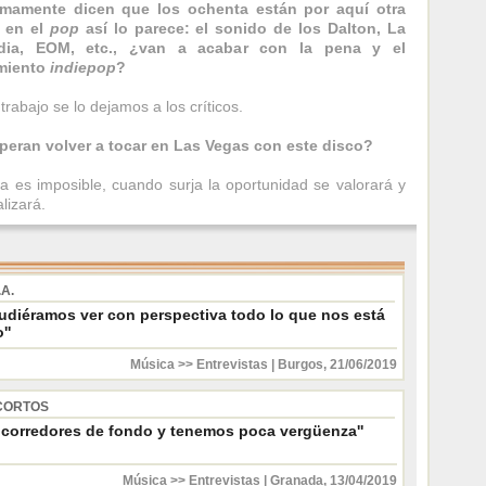
timamente dicen que los ochenta están por aquí otra
. en el
pop
así lo parece: el sonido de los Dalton, La
dia, EOM, etc., ¿van a acabar con la pena y el
imiento
indiepop
?
 trabajo se lo dejamos a los críticos.
peran volver a tocar en Las Vegas con este disco?
a es imposible, cuando surja la oportunidad se valorará y
lizará.
.A.
pudiéramos ver con perspectiva todo lo que nos está
''
Música >> Entrevistas
|
Burgos
,
21/06/2019
CORTOS
 corredores de fondo y tenemos poca vergüenza''
Música >> Entrevistas
|
Granada
,
13/04/2019