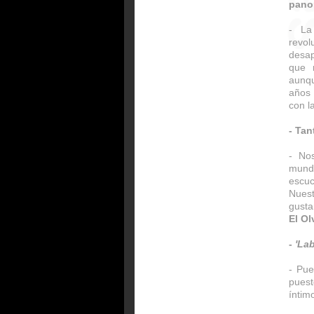
pano
- La
revo
desap
que n
aunq
años 
con l
- Ta
- No
mund
escuc
Nuest
gusta
El Ol
-
'La
- Pue
puest
íntim