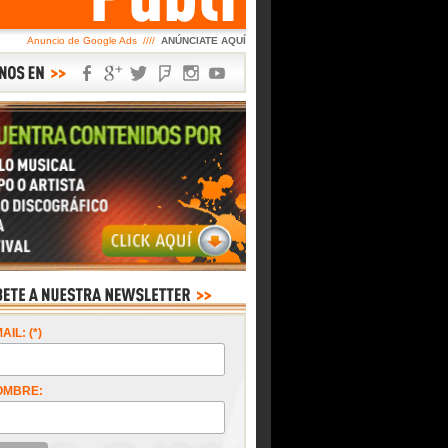
Anuncio de Google Ads ////
ANÚNCIATE AQUÍ
AIL: (*)
OMBRE: