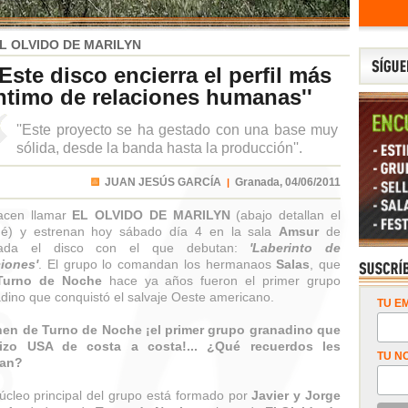
L OLVIDO DE MARILYN
'Este disco encierra el perfil más
ntimo de relaciones humanas''
''Este proyecto se ha gestado con una base muy
sólida, desde la banda hasta la producción''.
JUAN JESÚS GARCÍA
Granada,
04/06/2011
|
acen llamar
EL OLVIDO DE MARILYN
(abajo detallan el
ué) y estrenan hoy sábado día 4 en la sala
Amsur
de
ada el disco con el que debutan:
'Laberinto de
iones'
. El grupo lo comandan los hermanaos
Salas
, que
Turno de Noche
hace ya años fueron el primer grupo
dino que conquistó el salvaje Oeste americano.
TU EM
nen de Turno de Noche ¡el primer grupo granadino que
izo USA de costa a costa!... ¿Qué recuerdos les
TU N
an?
núcleo principal del grupo está formado por
Javier y Jorge