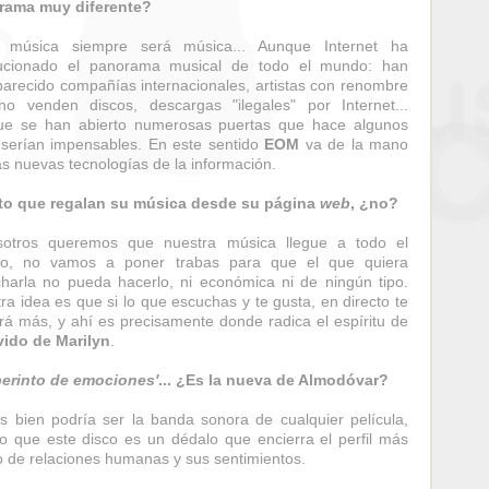
rama muy diferente?
 música siempre será música... Aunque Internet ha
lucionado el panorama musical de todo el mundo: han
arecido compañías internacionales, artistas con renombre
o venden discos, descargas "ilegales" por Internet...
ue se han abierto numerosas puertas que hace algunos
serían impensables. En este sentido
EOM
va de la mano
as nuevas tecnologías de la información.
nto que regalan su música desde su página
web
, ¿no?
sotros queremos que nuestra música llegue a todo el
o, no vamos a poner trabas para que el que quiera
harla no pueda hacerlo, ni económica ni de ningún tipo.
ra idea es que si lo que escuchas y te gusta, en directo te
rá más, y ahí es precisamente donde radica el espíritu de
vido de Marilyn
.
berinto de emociones'
... ¿Es la nueva de Almodóvar?
s bien podría ser la banda sonora de cualquier película,
o que este disco es un dédalo que encierra el perfil más
o de relaciones humanas y sus sentimientos.