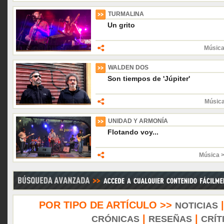
TURMALINA
Un grito
Música
WALDEN DOS
Son tiempos de 'Júpiter'
Músic
UNIDAD Y ARMONÍA
Flotando voy...
Música 
POR TIPO DE ARTÍCULO >>
NOTICIAS
|
|
CRÓNICAS
RESEÑAS
CRÍT