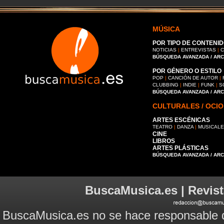
MÚSICA
POR TIPO DE CONTENID
NOTICIAS
|
ENTREVISTAS
|
C
BÚSQUEDA AVANZADA / AR
POR GÉNERO O ESTILO
POP
|
CANCIÓN DE AUTOR
|
CLUBBING
|
INDIE
|
FUNK
|
S
BÚSQUEDA AVANZADA / AR
CULTURALES / OCIO
ARTES ESCÉNICAS
TEATRO
|
DANZA
|
MUSICAL
CINE
LIBROS
ARTES PLÁSTICAS
BÚSQUEDA AVANZADA / AR
BuscaMusica.es | Revist
BuscaMusica.es no se hace responsable d