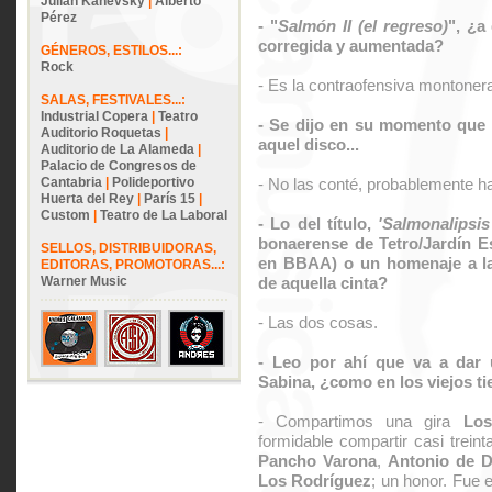
Julián Kanevsky
|
Alberto
Pérez
- "
Salmón II (el regreso)
", ¿a
corregida y aumentada?
GÉNEROS, ESTILOS...:
Rock
- Es la contraofensiva montoner
SALAS, FESTIVALES...:
Industrial Copera
|
Teatro
- Se dijo en su momento que 
Auditorio Roquetas
|
aquel disco...
Auditorio de La Alameda
|
Palacio de Congresos de
Cantabria
|
Polideportivo
- No las conté, probablemente h
Huerta del Rey
|
París 15
|
Custom
|
Teatro de La Laboral
- Lo del título,
'Salmonalipsi
bonaerense de Tetro/Jardín Es
SELLOS, DISTRIBUIDORAS,
en BBAA) o un homenaje a la 
EDITORAS, PROMOTORAS...:
Warner Music
de aquella cinta?
- Las dos cosas.
- Leo por ahí que va a dar 
Sabina, ¿como en los viejos t
- Compartimos una gira
Los
formidable compartir casi trein
Pancho Varona
,
Antonio de D
Los Rodríguez
; un honor. Fue 