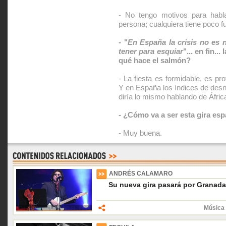
- No tengo motivos para hab
persona; cualquiera tiene poco fu
- "
En España la crisis no es 
tener para esquiar
"... en fin..
qué hace el salmón?
- La fiesta es formidable, es pro
Y en España los índices de desn
diría lo mismo hablando de Áfric
- ¿Cómo va a ser esta gira es
- Muy buena.
ANDRÉS CALAMARO
Su nueva gira pasará por Granada
Música 