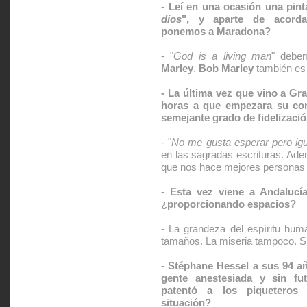
- Leí en una ocasión una pint
dios
", y aparte de acord
ponemos a Maradona?
- "
God is a living man
" debe
Marley
.
Bob Marley
también es 
- La última vez que vino a Gr
horas a que empezara su con
semejante grado de fidelizaci
- "
No me gusta esperar pero igu
en las sagradas escrituras. Ade
que nos hace mejores personas 
- Esta vez viene a Andalucía
¿proporcionando espacios?
- La grandeza del espíritu hum
tamaños. La miseria tampoco. 
- Stéphane Hessel a sus 94 añ
gente anestesiada y sin fut
patentó a los piquetero
situación?