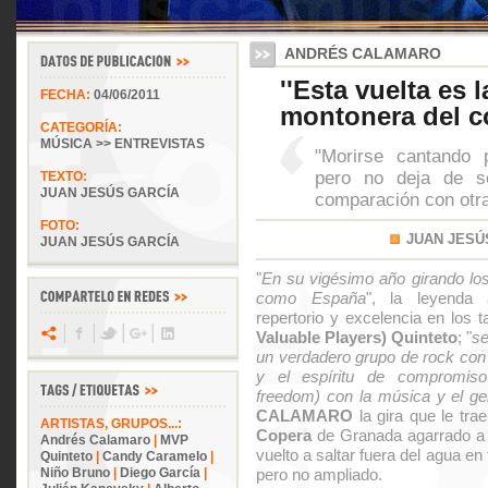
ANDRÉS CALAMARO
''Esta vuelta es 
FECHA:
04/06/2011
montonera del c
CATEGORÍA:
MÚSICA >> ENTREVISTAS
"Morirse cantando 
pero no deja de se
TEXTO:
JUAN JESÚS GARCÍA
comparación con otra
FOTO:
JUAN JESÚ
JUAN JESÚS GARCÍA
"
En su vigésimo año girando los
como España
", la leyenda 
repertorio y excelencia en los 
Valuable Players) Quinteto
; "
se
un verdadero grupo de rock con 
y el espíritu de compromiso
freedom) con la música y el ge
CALAMARO
la gira que le tr
ARTISTAS, GRUPOS...:
Copera
de Granada agarrado a 
Andrés Calamaro
|
MVP
vuelto a saltar fuera del agua e
Quinteto
|
Candy Caramelo
|
Niño Bruno
|
Diego García
|
pero no ampliado.