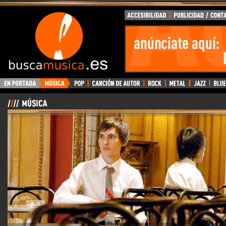
BuscaMusica.es