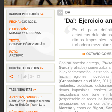
DA
'Da': Ejercicio 
FECHA:
03/04/2011
Es el paso definit
CATEGORÍA:
MÚSICA >> RESEÑAS
acústicas dulcísimas
ritmos imposibles,
s
TEXTO:
turbadora mezcolanz
OCTAVIO GÓMEZ MILIÁN
FOTO:
OCTAVIO GÓMEZ
ARCHIVO
Con su anterior entrega,
'Puls
Garuz
y aliados) comenzaba a 
la experimentación, estirando 
hacia regiones novedosa
(
Grabaciones en el Mar
, 2011)
mutantes, acústicas dulcísim
ritmos imposibles,
spoken w
mezcolanza que bulle en
ARTISTAS, GRUPOS...:
(responsable de todos los instr
Dani Garuz
|
Enrique Moreno
|
percusiones de su compañer
Javier Roldón
|
Yann Leto
Moreno
y coros de
Bigott
,
Sam