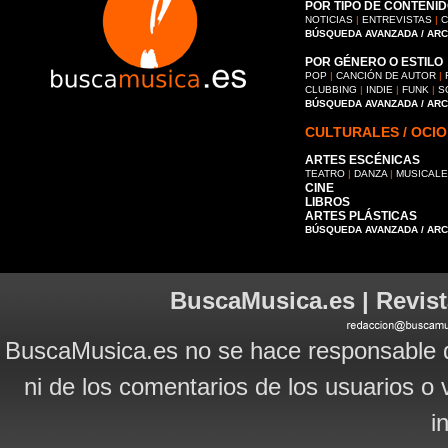
POR TIPO DE CONTENID
NOTICIAS
|
ENTREVISTAS
|
C
BÚSQUEDA AVANZADA / AR
POR GÉNERO O ESTILO
POP
|
CANCIÓN DE AUTOR
|
CLUBBING
|
INDIE
|
FUNK
|
S
BÚSQUEDA AVANZADA / AR
CULTURALES / OCIO
ARTES ESCÉNICAS
TEATRO
|
DANZA
|
MUSICAL
CINE
LIBROS
ARTES PLÁSTICAS
BÚSQUEDA AVANZADA / AR
BuscaMusica.es | Revist
BuscaMusica.es no se hace responsable d
ni de los comentarios de los usuarios o 
i