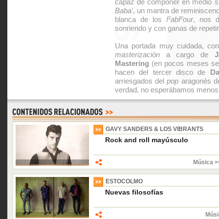
capaz de componer en medio su
Baba'
, un mantra de reminiscen
blanca de los
FabFour
, nos 
sonriendo y con ganas de repetir
Una portada muy cuidada, con
masterización
a cargo de
J
Mastering
(en pocos meses se h
hacen del tercer disco de
D
arriesgados del
pop
aragonés de
verdad, no esperábamos meno
GAVY SANDERS & LOS VIBRANTS
Rock and roll mayúsculo
Música >
ESTOCOLMO
Nuevas filosofías
Músi