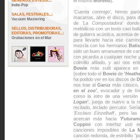
el mismo
Moreno
).
GÉNEROS, ESTILOS...:
Indie-Pop
'Cuenta conmigo'
, himno par
SALAS, FESTIVALES...:
macarras, abre el disco, para d
Vacuum Mastering
de
'La Compostadora'
dond
melódicos con un texto casi ball
SELLOS, DISTRIBUIDORAS,
EDITORAS, PROMOTORAS...:
de guitarra acústica, acentúa de 
Grabaciones en el Mar
para llevarte hacia ese cami
mezcla con los hermanos
Batis
sido un buen amanuense de canc
con picardía a cualquier noche 
colmillo afilado, y así nos en
Bowie
más sutil aparece e
(sobre todo el
Bowie
de
'Heath
ha podido ver en los discos de
D
nos trae al
Garuz
más clásico, 
en el zoo'
, evocador y de lí
como la
intro
de una versión 
Logan'
, juega de nuevo a la re
recitado, teclado percutor. Serí
'Esclavo Einzelhaft'
, pero las 
acercan más hacia
'Futuram
Coppini
con interfaz
usb
en 
canciones imposibles de
La 
canción redonda, de estribillo 