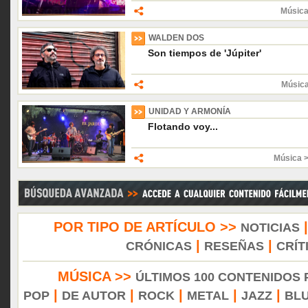
Música
WALDEN DOS
Son tiempos de 'Júpiter'
Músic
UNIDAD Y ARMONÍA
Flotando voy...
Música 
POR TIPO DE ARTÍCULO >>
NOTICIAS
|
|
CRÓNICAS
RESEÑAS
CRÍT
MÚSICA >>
ÚLTIMOS 100 CONTENIDOS
|
|
|
|
|
POP
DE AUTOR
ROCK
METAL
JAZZ
BL