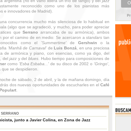
a argentina (no en vano lidera un trío de tango) y del
jazz
justamente reconocido como uno de los pianistas más
os e innovadores de Madrid).
Pr
una concurrencia mucho más silenciosa de lo habitual en
sala (algo que se agradeció, y mucho, para poder apreciar
matices que
Serrano
arrancaba de su armónica), ambos
on por el camino de en medio: Se acercaron a
standars
tan
iconocidos como el
'Summertime'
de
Gershwin
o la
leña
'Manhã de Carnaval'
de
Luis Bonzá
, en una preciosa
a de armónica y piano, con esencias, como ya digo, del
, del
jazz
y del
blues
. Hubo tiempo para composiciones de
ner
como
'Esba Esbaba...'
de su disco de 2002 o
'Gringo'
,
a que se despidieron.
noche de sábado, 2 de abril, y la de mañana domingo, día
ndrás dos nuevas oportunidades de escucharles en el
Café
Populart
.
O SERRANO
icista, junto a Javier Colina, en Zona de Jazz