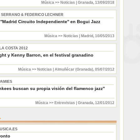
Música >> Noticias
|
Granada
,
13/09/2018
 SERRANO & FEDERICO LECHNER
''Madrid Circuito Independiente'' en Bogui Jazz
Música >> Noticias
|
Madrid
,
10/05/2013
LA COSTA 2012
ght y Kenny Barron, en el festival granadino
Música >> Noticias
|
Almuñécar (Granada)
,
05/07/2012
PAMIES
nkees buscan su propia visión del flamenco jazz''
Música >> Entrevistas
|
Granada
,
12/01/2012
USICA.ES
ronto