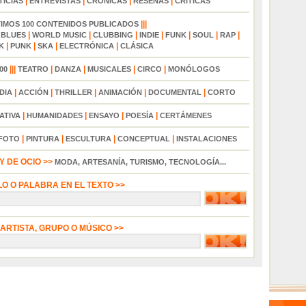
|
|
|
|
TICIAS
ENTREVISTAS
CRÓNICAS
RESEÑAS
CRÍTICAS
|||
TIMOS 100 CONTENIDOS PUBLICADOS
|
|
|
|
|
|
|
|
BLUES
WORLD MUSIC
CLUBBING
INDIE
FUNK
SOUL
RAP
|
|
|
|
K
PUNK
SKA
ELECTRÓNICA
CLÁSICA
|||
|
|
|
|
00
TEATRO
DANZA
MUSICALES
CIRCO
MONÓLOGOS
|
|
|
|
|
DIA
ACCIÓN
THRILLER
ANIMACIÓN
DOCUMENTAL
CORTO
|
|
|
|
ATIVA
HUMANIDADES
ENSAYO
POESÍA
CERTÁMENES
|
|
|
|
FOTO
PINTURA
ESCULTURA
CONCEPTUAL
INSTALACIONES
 DE OCIO >>
MODA, ARTESANÍA, TURISMO, TECNOLOGÍA...
LO O PALABRA EN EL TEXTO >>
 ARTISTA, GRUPO O MÚSICO >>