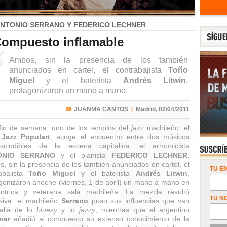
NTONIO SERRANO Y FEDERICO LECHNER
ompuesto inflamable
Ambos, sin la presencia de los también
anunciados en cartel, el contrabajista
Toño
Miguel
y el baterista
Andrés Litwin
,
protagonizaron un mano a mano.
JUANMA CANTOS
Madrid,
02/04/2011
|
fin de semana, uno de los templos del
jazz
madrileño, el
 Jazz Populart
, acoge el encuentro entre dos músicos
escindibles de la escena capitalina, el armonicista
ONIO SERRANO
y el pianista
FEDERICO LECHNER
.
, sin la presencia de los también anunciados en cartel, el
TU EM
abajista
Toño Miguel
y el baterista
Andrés Litwin
,
gonizaron anoche (viernes, 1 de abril) un mano a mano en
éntrica y veterana sala madrileña. La mezcla resultó
TU N
siva: el madrileño
Serrano
puso sus influencias que van
allá de lo
bluesy
y lo
jazzy
, mientras que el argentino
ner
añadió al compuesto su extenso conocimiento de la