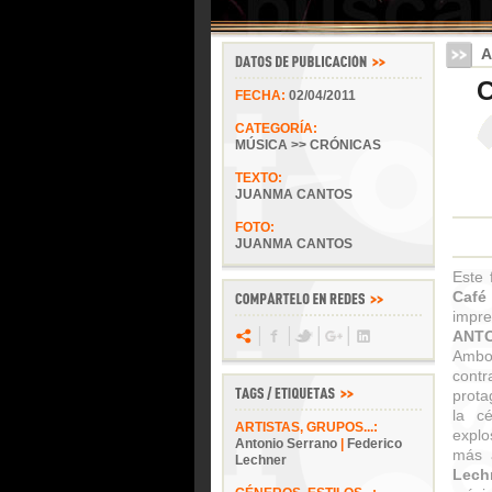
A
C
FECHA:
02/04/2011
CATEGORÍA:
MÚSICA >> CRÓNICAS
TEXTO:
JUANMA CANTOS
FOTO:
JUANMA CANTOS
Este 
Café
impr
ANT
Ambos
contr
prota
la c
ARTISTAS, GRUPOS...:
explo
Antonio Serrano
|
Federico
más 
Lechner
Lech