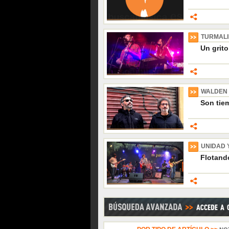
TURMAL
Un grito
WALDEN
Son tiem
UNIDAD 
Flotando