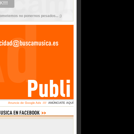
ometemos no ponernos pesados... ;)
Anuncio de Google Ads ////
ANÚNCIATE AQUÍ