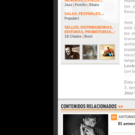
GÉNEROS, ESTILOS...:
músic
Jazz
|
Fusión
|
Blues
(es 
fresc
SALAS, FESTIVALES...:
Populart
Ante 
SELLOS, DISTRIBUIDORAS,
esta 
EDITORAS, PROMOTORAS...:
los 
18 Chulos
|
Bost
tirar
arch
brasi
mezcl
tango
Lech
con l
Esta 
3, te
Jazz 
ANTONI
El armon