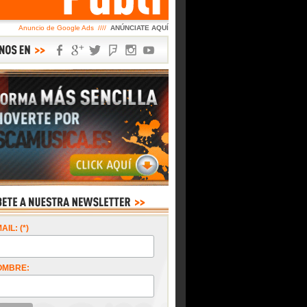
Anuncio de Google Ads ////
ANÚNCIATE AQUÍ
AIL: (*)
OMBRE: