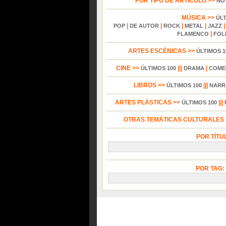
POR TIPO DE ARTÍCULO >>
NO
MÚSICA >>
ÚL
|
|
|
|
POP
DE AUTOR
ROCK
METAL
JAZZ
|
FLAMENCO
FOL
ARTES ESCÉNICAS >>
ÚLTIMOS 1
CINE >>
|||
|
ÚLTIMOS 100
DRAMA
COME
LIBROS >>
|||
ÚLTIMOS 100
NARR
ARTES PLÁSTICAS >>
|||
ÚLTIMOS 100
OTRAS TEMÁTICAS CULTURALES Y
POR TÍTU
POR TAG: