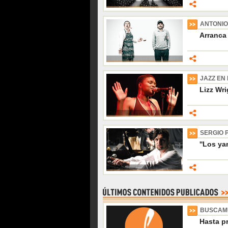
ANTONIO
Arranca 
JAZZ EN 
Lizz Wri
SERGIO 
''Los ya
BUSCAM
Hasta p