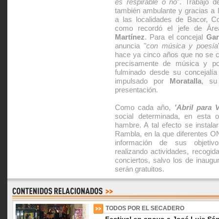
es respirable o no
". Trabajo 
también ambulante y gracias a 
a las localidades de Bacor, C
como recordó el jefe de Ár
Martínez
. Para el concejal
Gar
anuncia "
con música y poesía
hace ya cinco años que no se ce
precisamente de música y p
fulminado desde su concejalía
impulsado por
Moratalla
, su
presentación.
Como cada año,
'Abril para V
social determinada, en esta o
hambre. A tal efecto se instala
Rambla, en la que diferentes O
información de sus objetivo
realizando actividades, recogid
conciertos, salvo los de inaugu
serán gratuitos.
TODOS POR EL SECADERO