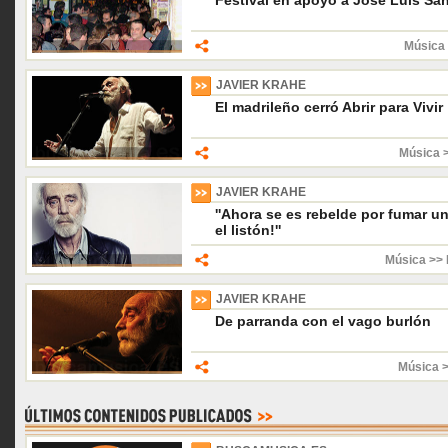
Festival en apoyo a José Luis Sá
Música 
JAVIER KRAHE
El madrileño cerró Abrir para Vivir
Música 
JAVIER KRAHE
''Ahora se es rebelde por fumar un
el listón!''
Música >> 
JAVIER KRAHE
De parranda con el vago burlón
Música 