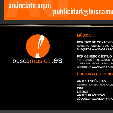
MÚSICA
POR TIPO DE CONTENID
NOTICIAS
|
ENTREVISTAS
|
C
BÚSQUEDA AVANZADA / AR
POR GÉNERO O ESTILO
POP
|
CANCIÓN DE AUTOR
|
CLUBBING
|
INDIE
|
FUNK
|
S
BÚSQUEDA AVANZADA / AR
CULTURALES / OCIO
ARTES ESCÉNICAS
TEATRO
|
DANZA
|
MUSICAL
CINE
LIBROS
ARTES PLÁSTICAS
BÚSQUEDA AVANZADA / AR