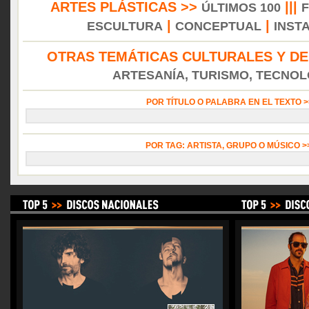
ARTES PLÁSTICAS >>
|||
ÚLTIMOS 100
|
|
ESCULTURA
CONCEPTUAL
INST
OTRAS TEMÁTICAS CULTURALES Y DE
ARTESANÍA, TURISMO, TECNOLO
POR TÍTULO O PALABRA EN EL TEXTO 
POR TAG: ARTISTA, GRUPO O MÚSICO 