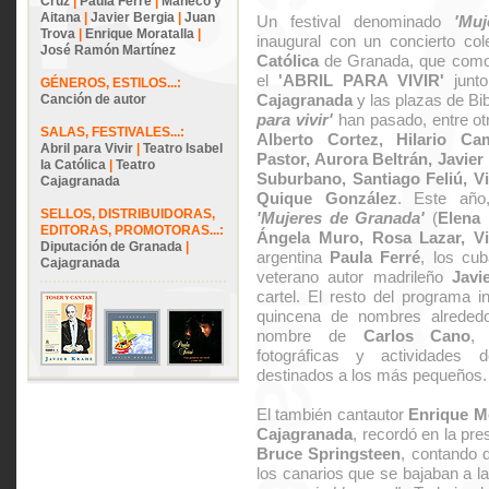
Cruz
|
Paula Ferré
|
Maneco y
Aitana
|
Javier Bergia
|
Juan
Un festival denominado
'Mu
Trova
|
Enrique Moratalla
|
inaugural con un concierto col
José Ramón Martínez
Católica
de Granada, que como 
el
'ABRIL PARA VIVIR'
junt
GÉNEROS, ESTILOS...:
Cajagranada
y las plazas de Bi
Canción de autor
para vivir'
han pasado, entre o
SALAS, FESTIVALES...:
Alberto Cortez, Hilario C
Abril para Vivir
|
Teatro Isabel
Pastor, Aurora Beltrán, Javier
la Católica
|
Teatro
Suburbano, Santiago Feliú, Vi
Cajagranada
Quique González
. Este año
SELLOS, DISTRIBUIDORAS,
'Mujeres de Granada'
(
Elena 
EDITORAS, PROMOTORAS...:
Ángela Muro, Rosa Lazar, V
Diputación de Granada
|
argentina
Paula Ferré
, los cu
Cajagranada
veterano autor madrileño
Javi
cartel. El resto del programa i
quincena de nombres alrededo
nombre de
Carlos Cano
, 
fotográficas y actividades 
destinados a los más pequeños.
El también cantautor
Enrique Mo
Cajagranada
, recordó en la pre
Bruce Springsteen
, contando 
los canarios que se bajaban a la