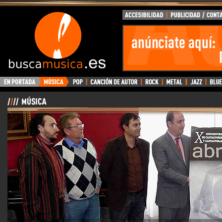
BuscaMusica.es