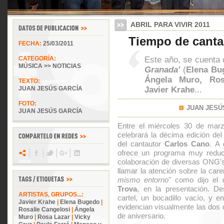
ABRIL PARA VIVIR 2011
Tiempo de canta
FECHA:
25/03/2011
Este año, se cuenta 
CATEGORÍA:
MÚSICA >> NOTICIAS
Granada'
(
Elena Bug
Ángela Muro, Ros
TEXTO:
Javier Krahe
...
JUAN JESÚS GARCÍA
FOTO:
JUAN JESÚ
JUAN JESÚS GARCÍA
Entre el miércoles 30 de marz
celebrará la décima edición del 
del cantautor
Carlos Cano
. A 
ofrece un programa muy reduc
colaboración de diversas ONG's
llamar la atención sobre la care
mismo entorno
" como dijo el 
Trova
, en la presentación. De
ARTISTAS, GRUPOS...:
cartel, un bocadillo vacío, y e
Javier Krahe
|
Elena Bugedo
|
evidencian visualmente las dos c
Rosalie Cangelosi
|
Ángela
de aniversario.
Muro
|
Rosa Lazar
|
Vicky