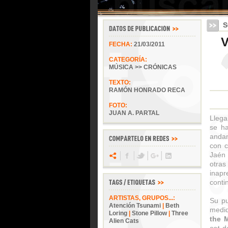
S
V
FECHA:
21/03/2011
CATEGORÍA:
MÚSICA >> CRÓNICAS
TEXTO:
RAMÓN HONRADO RECA
FOTO:
JUAN A. PARTAL
Llega
se ha
andan 
con c
Jaén
otras
inapr
conti
ARTISTAS, GRUPOS...:
Su pu
Atención Tsunami
|
Beth
medi
Loring
|
Stone Pillow
|
Three
the 
Alien Cats