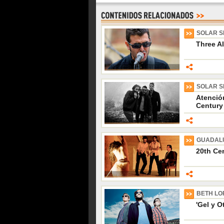
SOLAR S
Three Al
SOLAR S
Atenció
Century
GUADALU
20th Ce
BETH LO
'Gel y O