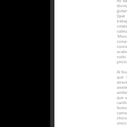
no sa
técni
guita
(que
traba
rotat
cabez
'Mon
comp
conci
acab
ruid
pinch
Al fi
qué h
atrac
asist
ambie
que u
cariñ
fest
cama
chic
único