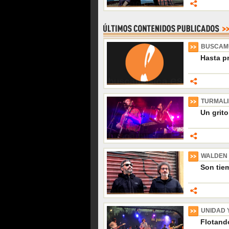
BUSCAM
Hasta p
TURMAL
Un grito
WALDEN
Son tiem
UNIDAD 
Flotando