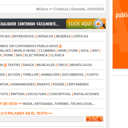
Música >> Crónicas
|
Granada
,
31/05/2021
|
|
|
|
TICIAS
ENTREVISTAS
CRÓNICAS
RESEÑAS
CRÍTICAS
|||
TIMOS 100 CONTENIDOS PUBLICADOS
|
|
|
|
|
|
|
|
BLUES
WORLD MUSIC
CLUBBING
INDIE
FUNK
SOUL
RAP
|
|
|
|
K
PUNK
SKA
ELECTRÓNICA
CLÁSICA
|||
|
|
|
|
00
TEATRO
DANZA
MUSICALES
CIRCO
MONÓLOGOS
|
|
|
|
|
DIA
ACCIÓN
THRILLER
ANIMACIÓN
DOCUMENTAL
CORTO
|
|
|
|
ATIVA
HUMANIDADES
ENSAYO
POESÍA
CERTÁMENES
|
|
|
|
FOTO
PINTURA
ESCULTURA
CONCEPTUAL
INSTALACIONES
 DE OCIO >>
MODA, ARTESANÍA, TURISMO, TECNOLOGÍA...
LO O PALABRA EN EL TEXTO >>