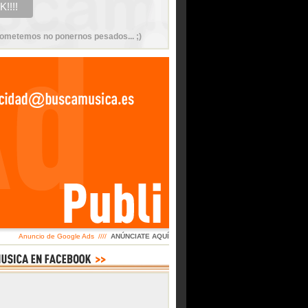
ometemos no ponernos pesados... ;)
Anuncio de Google Ads ////
ANÚNCIATE AQUÍ