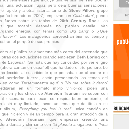
 los jiennenses (que incluye una versión de
The Doors
)
na, una actuación fugaz pero deja buenas sensaciones.
o rápido y a otra historia: turno de
Stone Pillow
, grupo
gueño formado en 2007, empiezan con
'Caida libre'
, ponen
Pr
a fuerza sobre las tablas de
20th Century Rock
,los
os que tocarán después no pierden detalle. Van
argando energía, con temas como
'Big Bang'
o
'¿Qué
 hacer?'
. Los malagueños aprovechan bien su tiempo y
stran el porqué de sus premios.
onto el público se amontona más cerca del escenario que
s otras dos actuaciones cuando empiezan
Beth Loring
con
ente Esquimal'
. Se nota que hay curiosidad por ver el giro
 (ahora cantan en español) que ha dado el trío jaenero. Le
na lección al suscribiente que pensaba que al cantar en
ol perderían fuerza, están presentando los temas del
vo
ep
como
'Desamanezca aquí'
o
'No me sobra invierno'
editarán en un formato mixto vinilo+
cd
, piden una
oración y los chicos de
Atención Tsunami
se suben con
 al escenario para tocar, se respira buen ambiente, el
o está muy limitado, tocan un tema que da título a su
er álbum,
'Everything you feel is real'
, única canción en
s que hicieron y dejan tiempo para la gran atracción de la
he,
Atención Tsunami
, que empiezan creando una
fera densa y chirriante con
'El planeta imaginario'
e
'Irina