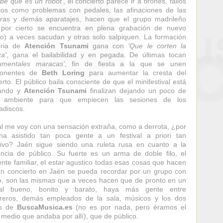
be que es un robot'
, el concierto parece ir a tirones, fallos
cos como problemas con pedales, las afinaciones de las
rras y demás aparatajes, hacen que el grupo madrileño
 por cierto se encuentra en plena grabación de nuevo
jo) a veces sacudan y otras solo salpiquen. La formación
oria de
Atención Tsunami
gana con
'Que le corten la
a'
, gana el bailabilidad y en pegada. De últimas tocan
umentales maracas'
, fin de fiesta a la que se unen
onentes de
Beth Loring
para aumentar la cresta del
erto. El público baila consciente de que el minifestival está
ando y
Atención Tsunami
finalizan dejando un poco de
o ambiente para que empiecen las sesiones de los
adiscos.
nal me voy con una sensación extraña, como a derrota, ¿por
a asistido tan poca gente a un festival a priori tan
tivo? Jaén sigue siendo una ruleta rusa en cuanto a la
encia de público. Su fuerte es un arma de doble filo, el
nte familiar, el estar agustico todas esas cosas que hacen
n concierto en Jaén se pueda recordar por un grupo con
o, son las mismas que a veces hacen que de pronto en un
ival bueno, bonito y barato, haya más gente entre
reros, demás empleados de la sala, músicos y los dos
os de
BuscaMusica.es
(no es por nada, pero éramos el
 medio que andaba por allí), que de público.