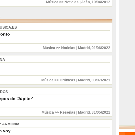
Música >> Noticias
|
Jaén
,
19/04/2012
USICA.ES
ronto
Música >> Noticias
|
Madrid
,
01/06/2022
INA
Música >> Crónicas
|
Madrid
,
03/07/2021
 DOS
pos de 'Júpiter'
Música >> Reseñas
|
Madrid
,
31/05/2021
Y ARMONÍA
 voy...