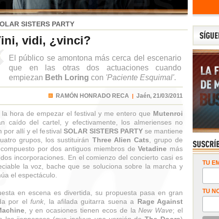
OLAR SISTERS PARTY
ini, vidi, ¿vinci?
El público se amontona más cerca del escenario
que en las otras dos actuaciones cuando
empiezan
Beth Loring
con
'Paciente Esquimal'
.
RAMÓN HONRADO RECA
Jaén,
21/03/2011
|
 la hora de empezar el festival y me entero que
Mutenroi
n caído del cartel, y efectivamente, los almerienses no
por allí y el festival
SOLAR SISTERS PARTY
se mantiene
uatro grupos, los sustituirán
Three Alien Cats
, grupo de
 compuesto por dos antiguos miembros de
Vetadine
más
 dos incorporaciones. En el comienzo del concierto casi es
TU EM
eciable la voz, bache que se soluciona sobre la marcha y
núa el espectáculo.
TU N
esta en escena es divertida, su propuesta pasa en gran
da por el
funk
, la afilada guitarra suena a
Rage Against
Machine
, y en ocasiones tienen ecos de la
New Wave
; el