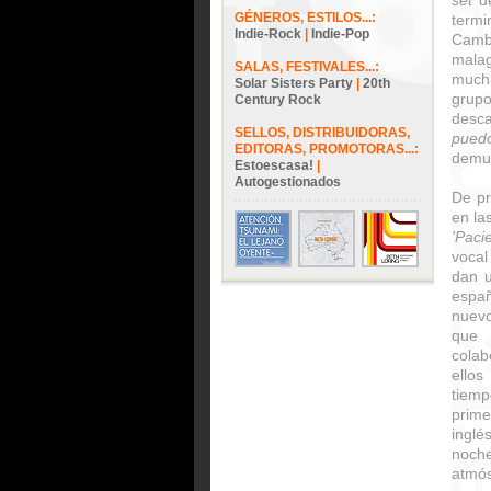
set
de
GÉNEROS, ESTILOS...:
termi
Indie-Rock
|
Indie-Pop
Cambi
mala
SALAS, FESTIVALES...:
much
Solar Sisters Party
|
20th
grup
Century Rock
desc
SELLOS, DISTRIBUIDORAS,
puedo
EDITORAS, PROMOTORAS...:
demue
Estoescasa!
|
Autogestionados
De pr
en la
'Paci
vocal
dan u
españ
nue
que 
colab
ellos
tiemp
prim
inglé
noc
atmós