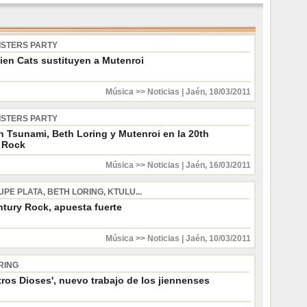
ISTERS PARTY
ien Cats sustituyen a Mutenroi
Música >> Noticias
|
Jaén
,
18/03/2011
ISTERS PARTY
n Tsunami, Beth Loring y Mutenroi en la 20th
 Rock
Música >> Noticias
|
Jaén
,
16/03/2011
PE PLATA, BETH LORING, KTULU...
ntury Rock, apuesta fuerte
Música >> Noticias
|
Jaén
,
10/03/2011
RING
tros Dioses', nuevo trabajo de los jiennenses