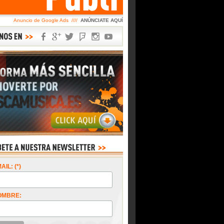
Anuncio de Google Ads ////
ANÚNCIATE AQUÍ
AIL: (*)
OMBRE: