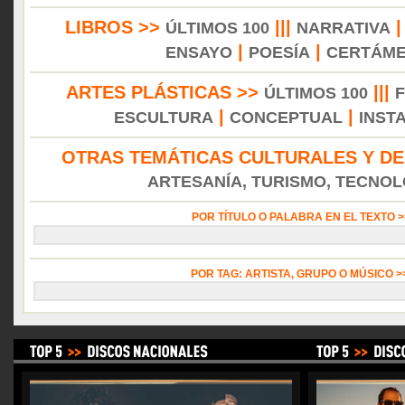
LIBROS >>
|||
ÚLTIMOS 100
NARRATIVA
|
|
ENSAYO
POESÍA
CERTÁM
ARTES PLÁSTICAS >>
|||
ÚLTIMOS 100
|
|
ESCULTURA
CONCEPTUAL
INST
OTRAS TEMÁTICAS CULTURALES Y DE
ARTESANÍA, TURISMO, TECNOLO
POR TÍTULO O PALABRA EN EL TEXTO 
POR TAG: ARTISTA, GRUPO O MÚSICO 