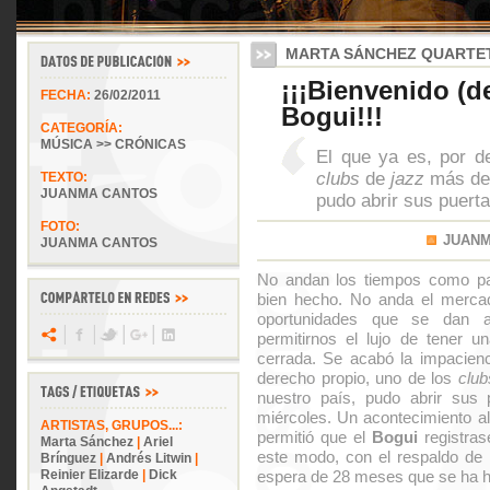
MARTA SÁNCHEZ QUARTE
¡¡¡Bienvenido (d
FECHA:
26/02/2011
Bogui!!!
CATEGORÍA:
MÚSICA >> CRÓNICAS
El que ya es, por d
clubs
de
jazz
más des
TEXTO:
JUANMA CANTOS
pudo abrir sus puert
FOTO:
JUAN
JUANMA CANTOS
No andan los tiempos como para
bien hecho. No anda el mercad
oportunidades que se dan 
permitirnos el lujo de tener 
cerrada. Se acabó la impacienci
derecho propio, uno de los
club
nuestro país, pudo abrir sus
miércoles. Un acontecimiento al
ARTISTAS, GRUPOS...:
permitió que el
Bogui
registras
Marta Sánchez
|
Ariel
este modo, con el respaldo de l
Brínguez
|
Andrés Litwin
|
Reinier Elizarde
|
Dick
espera de 28 meses que se ha h