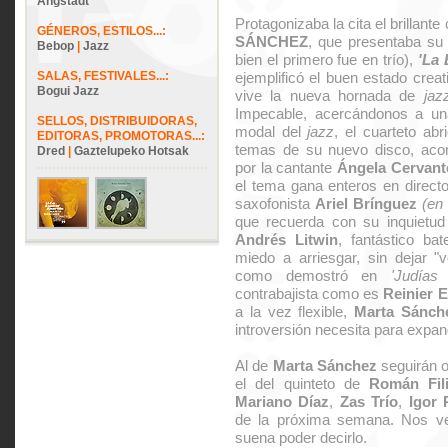
Angstadt
Protagonizaba la cita el brillante
GÉNEROS, ESTILOS...:
SÁNCHEZ
, que presentaba su
Bebop
|
Jazz
bien el primero fue en trío),
'La 
SALAS, FESTIVALES...:
ejemplificó el buen estado creat
Bogui Jazz
vive la nueva hornada de
jaz
Impecable, acercándonos a u
SELLOS, DISTRIBUIDORAS,
modal del
jazz
, el cuarteto abr
EDITORAS, PROMOTORAS...:
temas de su nuevo disco, aco
Dred
|
Gaztelupeko Hotsak
por la cantante
Ángela Cervant
el tema gana enteros en direc
saxofonista
Ariel Brínguez
(en 
que recuerda con su inquietu
Andrés Litwin
, fantástico bat
miedo a arriesgar, sin dejar 
como demostró en
'Judías
contrabajista como es
Reinier E
a la vez flexible,
Marta Sánch
introversión necesita para expan
Al de
Marta Sánchez
seguirán 
el del quinteto de
Román Fil
Mariano Díaz
,
Zas Trío
,
Igor 
de la próxima semana. Nos 
suena poder decirlo.