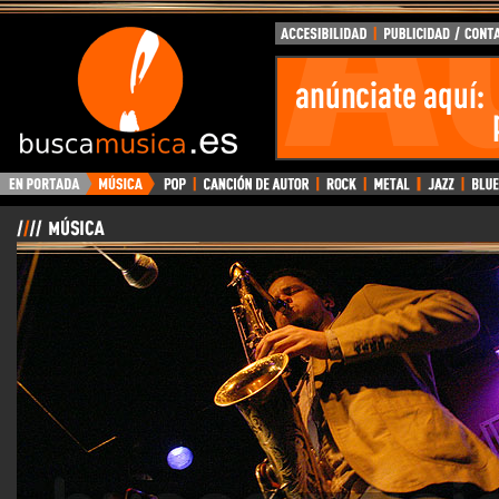
BuscaMusica.es