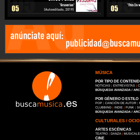
MÚSICA
POR TIPO DE CONTENID
NOTICIAS
|
ENTREVISTAS
|
C
BÚSQUEDA AVANZADA / AR
POR GÉNERO O ESTILO
POP
|
CANCIÓN DE AUTOR
|
CLUBBING
|
INDIE
|
FUNK
|
S
BÚSQUEDA AVANZADA / AR
CULTURALES / OCIO
ARTES ESCÉNICAS
TEATRO
|
DANZA
|
MUSICAL
CINE