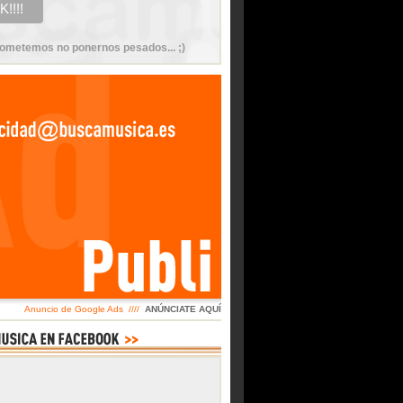
ometemos no ponernos pesados... ;)
Anuncio de Google Ads ////
ANÚNCIATE AQUÍ