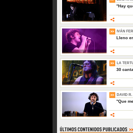
''Hay qu
IVÁN FE
Lleno en
LA TERT
30 canta
DAVID R.
''Que m