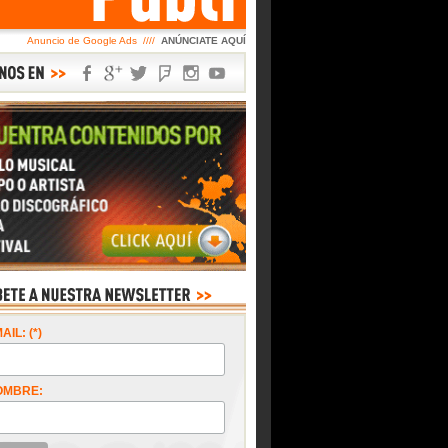
Anuncio de Google Ads ////
ANÚNCIATE AQUÍ
AIL: (*)
OMBRE: