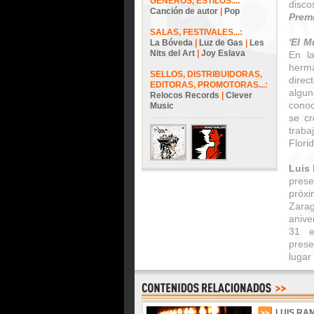
GÉNEROS, ESTILOS...:
disc
Canción de autor
|
Pop
Premi
SALAS, FESTIVALES...:
'El M
La Bóveda
|
Luz de Gas
|
Les
Nits del Art
|
Joy Eslava
En l
herm
SELLOS, DISTRIBUIDORAS,
dire
EDITORAS, PROMOTORAS...:
algun
Relocos Records
|
Clever
conoc
Music
se cr
traba
Flori
Luis
pres
próx
Zara
anive
31 
prese
lugar
LUIS RA