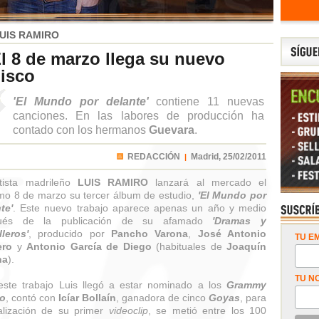
UIS RAMIRO
l 8 de marzo llega su nuevo
isco
'El Mundo por delante'
contiene 11 nuevas
canciones. En las labores de producción ha
contado con los hermanos
Guevara
.
REDACCIÓN
Madrid,
25/02/2011
|
rtista madrileño
LUIS RAMIRO
lanzará al mercado el
mo 8 de marzo su tercer álbum de estudio,
'El Mundo por
te'
. Este nuevo trabajo aparece apenas un año y medio
ués de la publicación de su afamado
'Dramas y
leros'
, producido por
Pancho Varona
,
José Antonio
TU EM
ro
y
Antonio García de Diego
(habituales de
Joaquín
na
).
TU N
ste trabajo Luis llegó a estar nominado a los
Grammy
no
, contó con
Icíar Bollaín
, ganadora de cinco
Goyas
, para
alización de su primer
videoclip
, se metió entre los 100