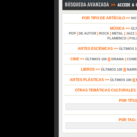
POR TIPO DE ARTÍCULO >>
NO
MÚSICA >>
ÚL
|
|
|
|
POP
DE AUTOR
ROCK
METAL
JAZZ
|
FLAMENCO
FOL
ARTES ESCÉNICAS >>
ÚLTIMOS 1
CINE >>
|||
|
ÚLTIMOS 100
DRAMA
COME
LIBROS >>
|||
ÚLTIMOS 100
NARR
ARTES PLÁSTICAS >>
|||
ÚLTIMOS 100
OTRAS TEMÁTICAS CULTURALES Y
POR TÍTU
POR TAG: