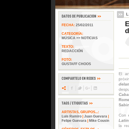
L
E
FECHA:
25/02/2011
d
CATEGORÍA:
MÚSICA >> NOTICIAS
TEXTO:
REDACCIÓN
FOTO:
GUSTAFF CHOOS
El a
próxi
delan
desp
Cabal
Rome
Sabi
ARTISTAS, GRUPOS...:
Con e
Luis Ramiro
|
Juan Guevara
|
Lati
Felipe Guevara
|
Mike Cousin
la re