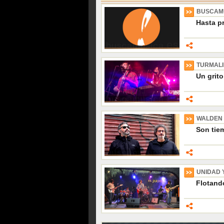
BUSCAM
Hasta p
TURMAL
Un grito
WALDEN
Son tiem
UNIDAD 
Flotando