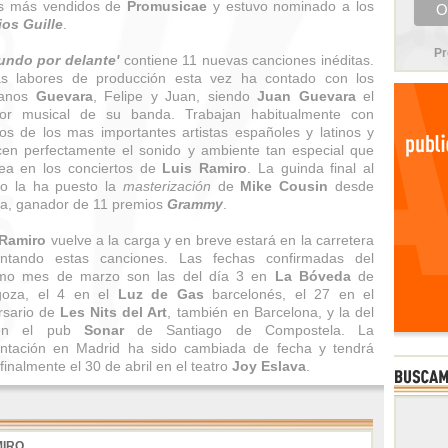
os más vendidos de
Promusicae
y estuvo nominado a los
os Guille
.
Pr
undo por delante'
contiene 11 nuevas canciones inéditas.
as labores de producción esta vez ha contado con los
anos
Guevara
, Felipe y Juan, siendo
Juan Guevara
el
ctor musical de su banda. Trabajan habitualmente con
os de los mas importantes artistas españoles y latinos y
en perfectamente el sonido y ambiente tan especial que
ea en los conciertos de
Luis Ramiro
. La guinda final al
jo la ha puesto la
masterización
de
Mike Cousin
desde
da, ganador de 11 premios
Grammy
.
 Ramiro
vuelve a la carga y en breve estará en la carretera
entando estas canciones. Las fechas confirmadas del
imo mes de marzo son las del día 3 en
La Bóveda
de
goza, el 4 en el
Luz de Gas
barcelonés, el 27 en el
rsario de
Les Nits del Art
, también en Barcelona, y la del
en el pub
Sonar
de Santiago de Compostela. La
ntación en Madrid ha sido cambiada de fecha y tendrá
 finalmente el 30 de abril en el teatro
Joy Eslava
.
MIRO