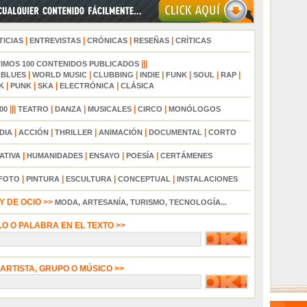
|
|
|
|
TICIAS
ENTREVISTAS
CRÓNICAS
RESEÑAS
CRÍTICAS
|||
TIMOS 100 CONTENIDOS PUBLICADOS
|
|
|
|
|
|
|
|
BLUES
WORLD MUSIC
CLUBBING
INDIE
FUNK
SOUL
RAP
|
|
|
|
K
PUNK
SKA
ELECTRÓNICA
CLÁSICA
|||
|
|
|
|
00
TEATRO
DANZA
MUSICALES
CIRCO
MONÓLOGOS
|
|
|
|
|
DIA
ACCIÓN
THRILLER
ANIMACIÓN
DOCUMENTAL
CORTO
|
|
|
|
ATIVA
HUMANIDADES
ENSAYO
POESÍA
CERTÁMENES
|
|
|
|
FOTO
PINTURA
ESCULTURA
CONCEPTUAL
INSTALACIONES
 DE OCIO >>
MODA, ARTESANÍA, TURISMO, TECNOLOGÍA...
LO O PALABRA EN EL TEXTO >>
 ARTISTA, GRUPO O MÚSICO >>