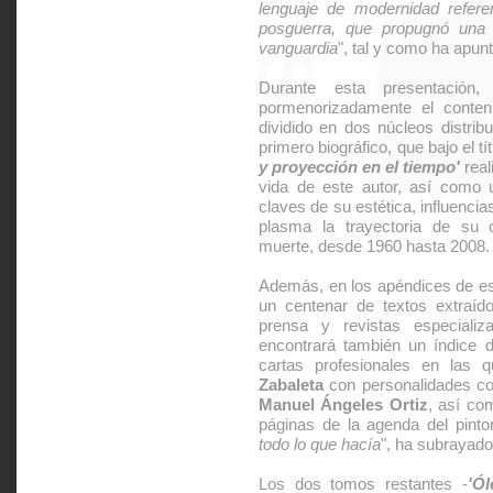
lenguaje de modernidad referen
posguerra, que propugnó una 
vanguardia
", tal y como ha apu
Durante esta presentación
pormenorizadamente el conten
dividido en dos núcleos distrib
primero biográfico, que bajo el tí
y proyección en el tiempo'
real
vida de este autor, así como u
claves de su estética, influencia
plasma la trayectoria de su 
muerte, desde 1960 hasta 2008.
Además, en los apéndices de es
un centenar de textos extraíd
prensa y revistas especializ
encontrará también un índice d
cartas profesionales en las q
Zabaleta
con personalidades 
Manuel Ángeles Ortiz
, así co
páginas de la agenda del pinto
todo lo que hacía
", ha subrayad
Los dos tomos restantes -
'Ól