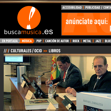
BuscaMusica.es