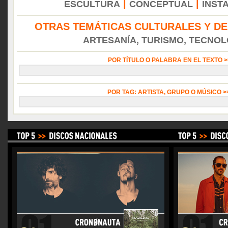
|
|
ESCULTURA
CONCEPTUAL
INST
OTRAS TEMÁTICAS CULTURALES Y DE
ARTESANÍA, TURISMO, TECNOLO
POR TÍTULO O PALABRA EN EL TEXTO 
POR TAG: ARTISTA, GRUPO O MÚSICO 