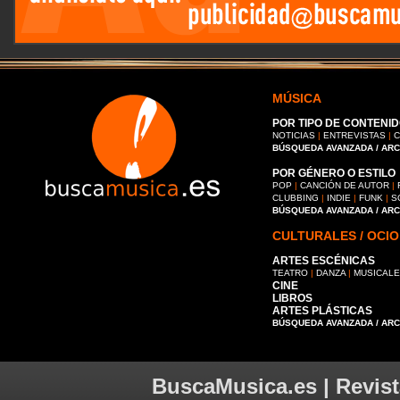
MÚSICA
POR TIPO DE CONTENID
NOTICIAS
|
ENTREVISTAS
|
C
BÚSQUEDA AVANZADA / AR
POR GÉNERO O ESTILO
POP
|
CANCIÓN DE AUTOR
|
CLUBBING
|
INDIE
|
FUNK
|
S
BÚSQUEDA AVANZADA / AR
CULTURALES / OCIO
ARTES ESCÉNICAS
TEATRO
|
DANZA
|
MUSICAL
CINE
LIBROS
ARTES PLÁSTICAS
BÚSQUEDA AVANZADA / AR
BuscaMusica.es | Revist