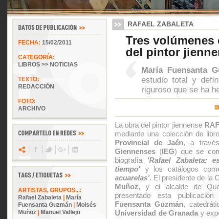
RAFAEL ZABALETA
Tres volúmenes 
FECHA:
15/02/2011
del pintor jienn
CATEGORÍA:
LIBROS >> NOTICIAS
María Fuensanta 
estudio total y defi
TEXTO:
REDACCIÓN
riguroso que se ha h
FOTO:
ARCHIVO
La obra del pintor jiennense
RAF
mediante una colección de libr
Provincial de Jaén
, a travé
Giennenses
(
IEG
) que se com
biografía
'Rafael Zabaleta: e
tiempo'
y los catálogos com
acuarelas'
. El presidente de la 
Muñoz
, y el alcalde de Q
ARTISTAS, GRUPOS...:
presentado esta publicació
Rafael Zabaleta
|
María
Fuensanta Guzmán
, catedrát
Fuensanta Guzmán
|
Moisés
Muñoz
|
Manuel Vallejo
Universidad de Granada
y expe