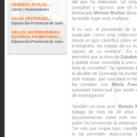
del que ha elaborado "
un estu
GÉNEROS, ESTILOS...:
completo y riguroso que se 
Libros
|
Humanidades
destacado
Moisés Muñoz
duran
ha tenido lugar esta mañana.
SALAS, FESTIVALES...:
Diputación Provincial de Jaén
A su vez, el presidente de la 
SELLOS, DISTRIBUIDORAS,
explicado cómo esta colección 
EDITORAS, PROMOTORAS...:
desde el rigor científico sobre el
Diputación Provincial de Jaén
iconografía, las etapas de su e
claves de su estética
". En d
permitirá que la obra de
Zabalet
y pueda estar sometida a una co
toda la sociedad
", ha apuntado
el alcalde de Quesada ha incidid
este trabajo, que suscitará el in
ha contado con
María Fue
autoridad intelectual que podía 
de investigación
".
También en este acto,
Moisés 
trabajo de más de 30 años 
documentación sobre este tem
quien ha reconocido la elaborac
"
un reto que exigía rigor, cientif
le ha permitido diseccionar e