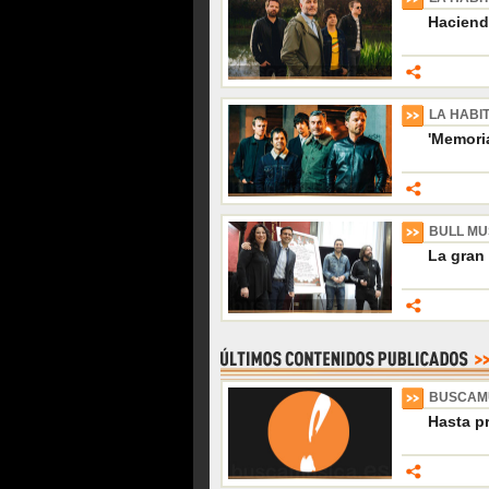
Haciend
LA HABI
'Memori
BULL MUS
La gran
BUSCAM
Hasta p