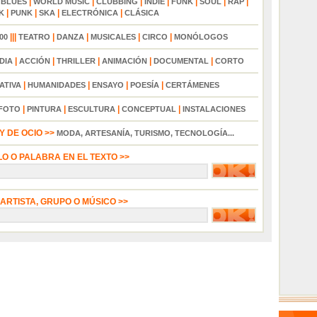
|
|
|
|
|
|
|
|
BLUES
WORLD MUSIC
CLUBBING
INDIE
FUNK
SOUL
RAP
|
|
|
|
K
PUNK
SKA
ELECTRÓNICA
CLÁSICA
|||
|
|
|
|
00
TEATRO
DANZA
MUSICALES
CIRCO
MONÓLOGOS
|
|
|
|
|
DIA
ACCIÓN
THRILLER
ANIMACIÓN
DOCUMENTAL
CORTO
|
|
|
|
ATIVA
HUMANIDADES
ENSAYO
POESÍA
CERTÁMENES
|
|
|
|
FOTO
PINTURA
ESCULTURA
CONCEPTUAL
INSTALACIONES
 DE OCIO >>
MODA, ARTESANÍA, TURISMO, TECNOLOGÍA...
LO O PALABRA EN EL TEXTO >>
 ARTISTA, GRUPO O MÚSICO >>