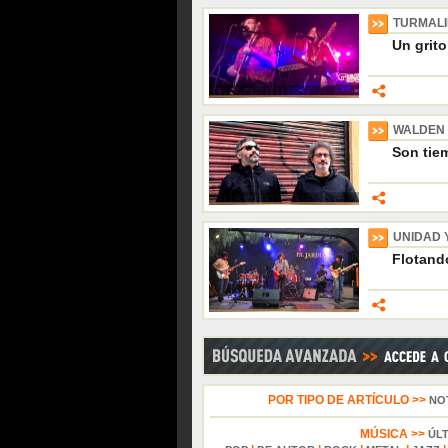
TURMAL
Un grito
WALDEN
Son tiem
UNIDAD 
Flotando
POR TIPO DE ARTÍCULO >>
NO
MÚSICA >>
ÚL