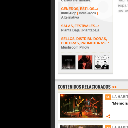
habit
Carlos Hernández
españ
GÉNEROS, ESTILOS...:
merec
Indie-Pop
|
Indie-Rock
|
Alternativa
SALAS, FESTIVALES...:
Planta Baja
|
Plantabaja
SELLOS, DISTRIBUIDORAS,
EDITORAS, PROMOTORAS...:
Mushroom Pillow
LA HABI
'Memori
LA HABI