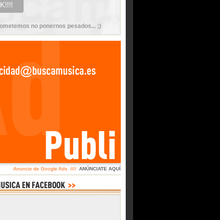
ometemos no ponernos pesados... ;)
Anuncio de Google Ads ////
ANÚNCIATE AQUÍ