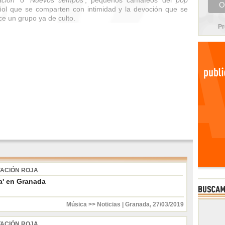
ación'
o
'Nuevos tiempos'
, pequeños camafeos del
pop
ol que se comparten con intimidad y la devoción que se
e un grupo ya de culto.
Pr
TACIÓN ROJA
a' en Granada
Música >> Noticias
|
Granada
,
27/03/2019
TACIÓN ROJA