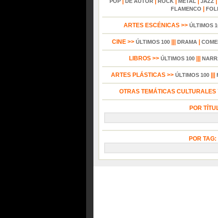
|
|
|
|
POP
DE AUTOR
ROCK
METAL
JAZZ
|
FLAMENCO
FOL
ARTES ESCÉNICAS >>
ÚLTIMOS 1
CINE >>
|||
|
ÚLTIMOS 100
DRAMA
COME
LIBROS >>
|||
ÚLTIMOS 100
NARR
ARTES PLÁSTICAS >>
|||
ÚLTIMOS 100
OTRAS TEMÁTICAS CULTURALES Y
POR TÍTU
POR TAG: