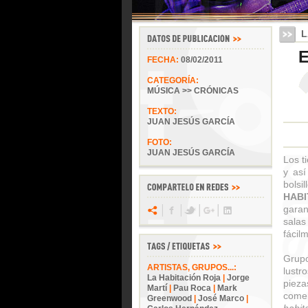
L
E
FECHA:
08/02/2011
CATEGORÍA:
MÚSICA >> CRÓNICAS
TEXTO:
JUAN JESÚS GARCÍA
FOTO:
JUAN JESÚS GARCÍA
Los t
y así
bolsi
HAB
garan
salas
fácil
Grupo
ARTISTAS, GRUPOS...:
lustr
La Habitación Roja
|
Jorge
piez
Martí
|
Pau Roca
|
Mark
come
Greenwood
|
José Marco
|