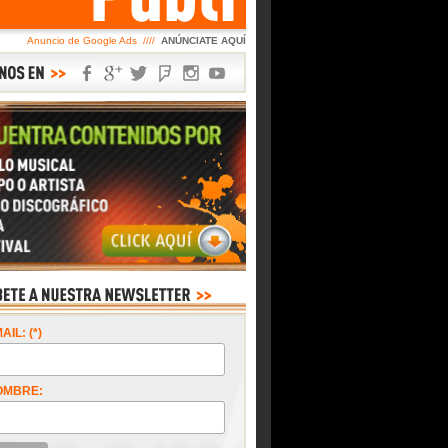
Anuncio de Google Ads ////
ANÚNCIATE AQUÍ
AIL: (*)
OMBRE: