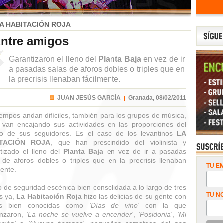
A HABITACIÓN ROJA
ntre amigos
Garantizaron el lleno del
Planta Baja
en vez de ir
a pasadas salas de aforos dobles o triples que en
la precrisis llenaban fácilmente.
JUAN JESÚS GARCÍA
Granada,
08/02/2011
|
iempos andan difíciles, también para los grupos de música,
 van encajando sus actividades en las proporciones del
llo de sus seguidores. Es el caso de los levantinos
LA
ITACIÓN ROJA
, que han prescindido del violinista y
tizado el lleno del
Planta Baja
en vez de ir a pasadas
 de aforos dobles o triples que en la precrisis llenaban
TU EM
mente.
 de seguridad escénica bien consolidada a lo largo de tres
TU N
os ya,
La Habitación Roja
hizo las delicias de su gente con
as bien conocidas como
'Días de vino'
con la que
nzaron,
'La noche se vuelve a encender'
,
'Posidonia'
,
'Mi