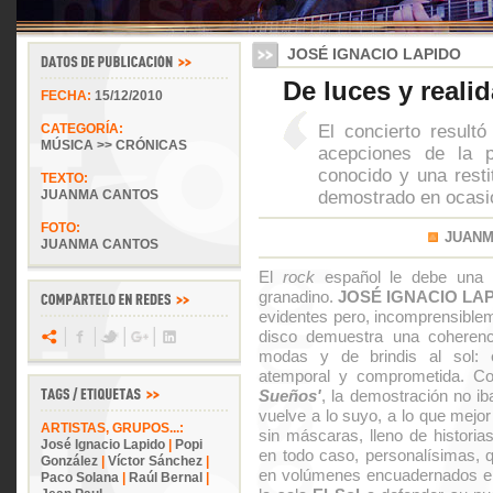
JOSÉ IGNACIO LAPIDO
De luces y reali
FECHA:
15/12/2010
El concierto result
CATEGORÍA:
MÚSICA >> CRÓNICAS
acepciones de la p
conocido y una resti
TEXTO:
demostrado en ocasio
JUANMA CANTOS
FOTO:
JUANM
JUANMA CANTOS
El
rock
español le debe una (
granadino.
JOSÉ IGNACIO LA
evidentes pero, incomprensiblem
disco demuestra una coheren
modas y de brindis al sol: e
atemporal y comprometida. Co
Sueños'
, la demostración no i
vuelve a lo suyo, a lo que mejo
ARTISTAS, GRUPOS...:
sin máscaras, lleno de historias
José Ignacio Lapido
|
Popi
en todo caso, personalísimas, q
González
|
Víctor Sánchez
|
en volúmenes encuadernados en 
Paco Solana
|
Raúl Bernal
|