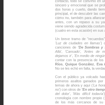
contacto, todo se convirtió en
sincero y emocional que se pro
dos horas y cuarto, dando tiemp
principal, el de descubrir las ca
cómo no, también para afianzar
antes, con un repaso a su ya 
viene siendo agradecida costumb
(cuatro en esta ocasión) en su
Un breve tramo de "recuerdos"
'Luz de ciudades en llamas'
) 
canciones de
'De Sombras y 
Allá'
,
'Cansado'
,
'Antes de m
dejamos ir'
,
'En medio de ningún
contar con la presencia de los 
Ríos
,
Quique González
,
Eva 
No se les echó en falta, la verda
Con el público ya volcado has
primeros asaltos ganados po
temas de ahora y aquí (
'La hor
no'
) con otros de
'En otro tiemp
del dolor'
,
'Más difícil todavía'
cronología con nombre propio (
de los más cercanos de s