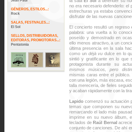
la sala
El Sol
a defender su nu
Jean Paul
no era necesario defenderlo: el 
GÉNEROS, ESTILOS...:
estrechuras ya estaba convenc
Rock
disfrutar de las nuevas canciones
SALAS, FESTIVALES...:
El concierto resultó un regreso
El Sol
palabra: una vuelta a lo conoci
SELLOS, DISTRIBUIDORAS,
poseído y demostrado en ocasi
EDITORAS, PROMOTORAS...:
ello menos atractivo, a un conc
Pentatonia
última presencia en la sala ha
como un
déjà vu
dulce en lo qu
sintió y gratificante en lo que
protagonista durante su actu
mismos músicos, pero distin
mismas caras entre el público.
con una legión, más escasa, eso
talla merecería, de fieles segui
y acaban rápidamente con la tir
Lapido
comenzó su actuación por 
temas que componen su nuevo
remarcando el lado más pausado 
imprime en su nuevo álbum, en
teclados de
Raúl Bernal
acrecie
conjunto de canciones. De ahí e