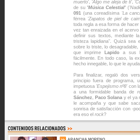
muerto'
,
'Algo me aleja de ti'
,
'C
de su
'Música Celestial'
(
'Nadi
091
(una coreadísima
'La canc
férrea
'Zapatos de piel de cai
toda regla a esa forma de hacer 
vez tan enraizada en el acerv
definir sus textos, mediante 
tristeza lapidiana". Quizá sea 
sobre lo triste, lo desagradable,
que imprime
Lapido
a sus le
fácilmente. En todo caso, la e
hecho innegable, lo que le ayud
Para finalizar, regaló dos v
principio fuera de programa, 
impetuosa
'Espejismo nº8'
con la
a una formidable banda de
r
Sánchez
,
Paco Solana
y el ya
le acompaña y que sabe saca
sonrisa de satisfacción con -p
era eso el
rock
?
ARANCHA MORENO