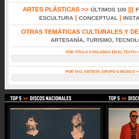
ARTES PLÁSTICAS >>
|||
ÚLTIMOS 100
|
|
ESCULTURA
CONCEPTUAL
INST
OTRAS TEMÁTICAS CULTURALES Y DE
ARTESANÍA, TURISMO, TECNOLO
POR TÍTULO O PALABRA EN EL TEXTO 
POR TAG: ARTISTA, GRUPO O MÚSICO 