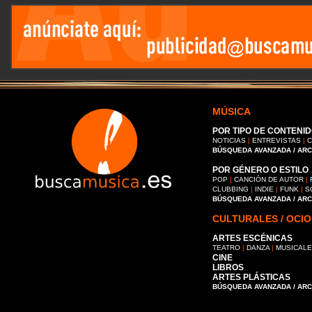
MÚSICA
POR TIPO DE CONTENID
NOTICIAS
|
ENTREVISTAS
|
C
BÚSQUEDA AVANZADA / AR
POR GÉNERO O ESTILO
POP
|
CANCIÓN DE AUTOR
|
CLUBBING
|
INDIE
|
FUNK
|
S
BÚSQUEDA AVANZADA / AR
CULTURALES / OCIO
ARTES ESCÉNICAS
TEATRO
|
DANZA
|
MUSICAL
CINE
LIBROS
ARTES PLÁSTICAS
BÚSQUEDA AVANZADA / AR