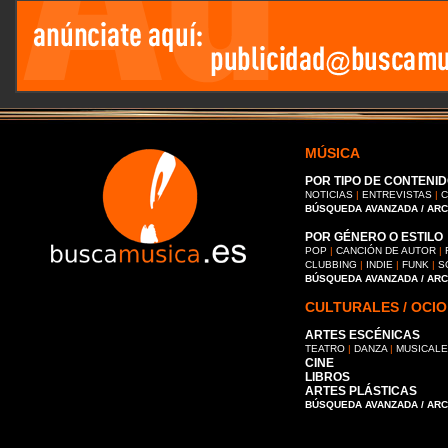
MÚSICA
POR TIPO DE CONTENID
NOTICIAS
|
ENTREVISTAS
|
C
BÚSQUEDA AVANZADA / AR
POR GÉNERO O ESTILO
POP
|
CANCIÓN DE AUTOR
|
CLUBBING
|
INDIE
|
FUNK
|
S
BÚSQUEDA AVANZADA / AR
CULTURALES / OCIO
ARTES ESCÉNICAS
TEATRO
|
DANZA
|
MUSICAL
CINE
LIBROS
ARTES PLÁSTICAS
BÚSQUEDA AVANZADA / AR