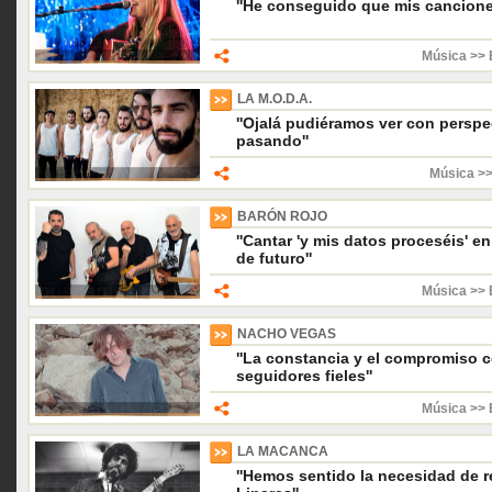
''He conseguido que mis cancione
Música >> 
LA M.O.D.A.
''Ojalá pudiéramos ver con perspe
pasando''
Música >>
BARÓN ROJO
''Cantar 'y mis datos proceséis' e
de futuro''
Música >> 
NACHO VEGAS
''La constancia y el compromiso c
seguidores fieles''
Música >> 
LA MACANCA
''Hemos sentido la necesidad de re