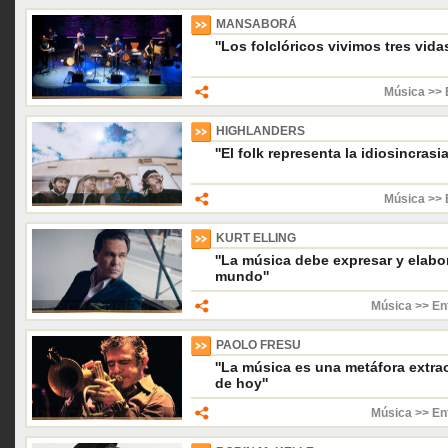
MANSABORÁ
''Los folclóricos vivimos tres vidas
Música >> 
HIGHLANDERS
''El folk representa la idiosincrasi
Música >> 
KURT ELLING
''La música debe expresar y elabor
mundo''
Música >> En
PAOLO FRESU
''La música es una metáfora extra
de hoy''
Música >> En