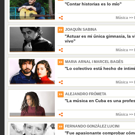
''Contar historias es lo mío''
Música >> 
JOAQUÍN SABINA
''Actuar es mi única gimnasia, la
vivo''
Música >> 
MARIA ARNAL I MARCEL BAGÉS
''Lo colectivo está hecho de intimi
Música >> 
ALEJANDRO FRÓMETA
''La música en Cuba es una profes
Música >> 
FERNANDO GONZÁLEZ LUCINI
''Fue apasionante comprobar cóm