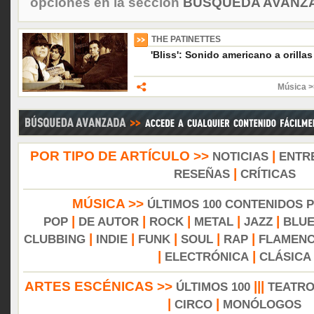
opciones en la sección
BÚSQUEDA AVANZA
THE PATINETTES
'Bliss': Sonido americano a orillas
Música 
POR TIPO DE ARTÍCULO >>
|
NOTICIAS
ENTR
|
RESEÑAS
CRÍTICAS
MÚSICA >>
ÚLTIMOS 100 CONTENIDOS 
|
|
|
|
|
POP
DE AUTOR
ROCK
METAL
JAZZ
BLU
|
|
|
|
|
CLUBBING
INDIE
FUNK
SOUL
RAP
FLAMEN
|
|
ELECTRÓNICA
CLÁSICA
ARTES ESCÉNICAS >>
|||
ÚLTIMOS 100
TEATR
|
|
CIRCO
MONÓLOGOS