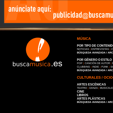
MÚSICA
POR TIPO DE CONTENID
NOTICIAS
|
ENTREVISTAS
|
C
BÚSQUEDA AVANZADA / AR
POR GÉNERO O ESTILO
POP
|
CANCIÓN DE AUTOR
|
CLUBBING
|
INDIE
|
FUNK
|
S
BÚSQUEDA AVANZADA / AR
CULTURALES / OCIO
ARTES ESCÉNICAS
TEATRO
|
DANZA
|
MUSICAL
CINE
LIBROS
ARTES PLÁSTICAS
BÚSQUEDA AVANZADA / AR