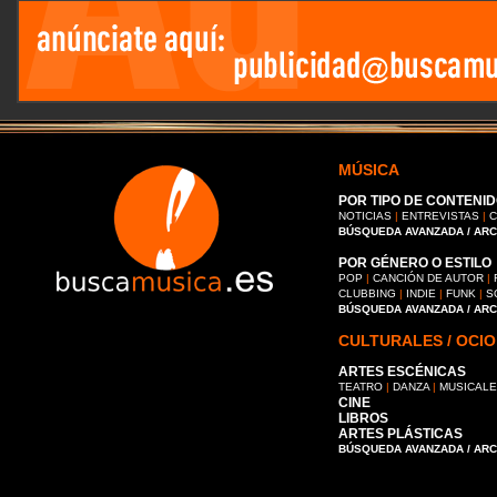
MÚSICA
POR TIPO DE CONTENID
NOTICIAS
|
ENTREVISTAS
|
C
BÚSQUEDA AVANZADA / AR
POR GÉNERO O ESTILO
POP
|
CANCIÓN DE AUTOR
|
CLUBBING
|
INDIE
|
FUNK
|
S
BÚSQUEDA AVANZADA / AR
CULTURALES / OCIO
ARTES ESCÉNICAS
TEATRO
|
DANZA
|
MUSICAL
CINE
LIBROS
ARTES PLÁSTICAS
BÚSQUEDA AVANZADA / AR