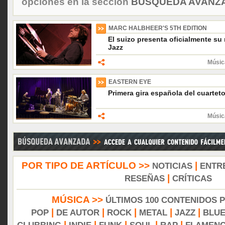
opciones en la sección
BÚSQUEDA AVANZA
MARC HALBHEER'S 5TH EDITION
El suizo presenta oficialmente s
Jazz
Músic
EASTERN EYE
Primera gira española del cuartet
Músic
POR TIPO DE ARTÍCULO >>
|
NOTICIAS
ENTR
|
RESEÑAS
CRÍTICAS
MÚSICA >>
ÚLTIMOS 100 CONTENIDOS 
|
|
|
|
|
POP
DE AUTOR
ROCK
METAL
JAZZ
BLU
|
|
|
|
|