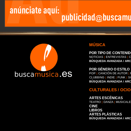
MÚSICA
POR TIPO DE CONTENID
NOTICIAS
|
ENTREVISTAS
|
C
BÚSQUEDA AVANZADA / AR
POR GÉNERO O ESTILO
POP
|
CANCIÓN DE AUTOR
|
CLUBBING
|
INDIE
|
FUNK
|
S
BÚSQUEDA AVANZADA / AR
CULTURALES / OCIO
ARTES ESCÉNICAS
TEATRO
|
DANZA
|
MUSICAL
CINE
LIBROS
ARTES PLÁSTICAS
BÚSQUEDA AVANZADA / AR