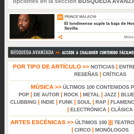
opciones en la sección
BÚSQUEDA AVANZA
PRINCE MALACHI
El londinense suple la baja de Hor
Sevilla
Músic
POR TIPO DE ARTÍCULO >>
|
NOTICIAS
ENTR
|
RESEÑAS
CRÍTICAS
MÚSICA >>
ÚLTIMOS 100 CONTENIDOS 
|
|
|
|
|
POP
DE AUTOR
ROCK
METAL
JAZZ
BLU
|
|
|
|
|
CLUBBING
INDIE
FUNK
SOUL
RAP
FLAMEN
|
|
ELECTRÓNICA
CLÁSICA
ARTES ESCÉNICAS >>
|||
ÚLTIMOS 100
TEATR
|
|
CIRCO
MONÓLOGOS