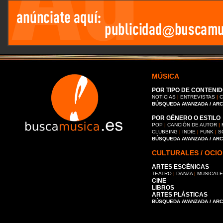
MÚSICA
POR TIPO DE CONTENID
NOTICIAS
|
ENTREVISTAS
|
C
BÚSQUEDA AVANZADA / AR
POR GÉNERO O ESTILO
POP
|
CANCIÓN DE AUTOR
|
CLUBBING
|
INDIE
|
FUNK
|
S
BÚSQUEDA AVANZADA / AR
CULTURALES / OCIO
ARTES ESCÉNICAS
TEATRO
|
DANZA
|
MUSICAL
CINE
LIBROS
ARTES PLÁSTICAS
BÚSQUEDA AVANZADA / AR