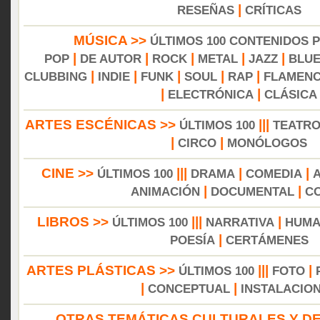
|
RESEÑAS
CRÍTICAS
MÚSICA >>
ÚLTIMOS 100 CONTENIDOS 
|
|
|
|
|
POP
DE AUTOR
ROCK
METAL
JAZZ
BLU
|
|
|
|
|
CLUBBING
INDIE
FUNK
SOUL
RAP
FLAMEN
|
|
ELECTRÓNICA
CLÁSICA
ARTES ESCÉNICAS >>
|||
ÚLTIMOS 100
TEATR
|
|
CIRCO
MONÓLOGOS
CINE >>
|||
|
|
ÚLTIMOS 100
DRAMA
COMEDIA
|
|
ANIMACIÓN
DOCUMENTAL
C
LIBROS >>
|||
|
ÚLTIMOS 100
NARRATIVA
HUMA
|
POESÍA
CERTÁMENES
ARTES PLÁSTICAS >>
|||
|
ÚLTIMOS 100
FOTO
|
|
CONCEPTUAL
INSTALACIO
OTRAS TEMÁTICAS CULTURALES Y DE