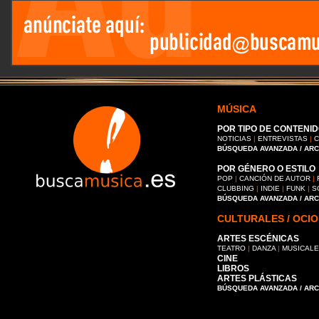
MÚSICA
POR TIPO DE CONTENID
NOTICIAS
|
ENTREVISTAS
|
C
BÚSQUEDA AVANZADA / AR
POR GÉNERO O ESTILO
POP
|
CANCIÓN DE AUTOR
|
CLUBBING
|
INDIE
|
FUNK
|
S
BÚSQUEDA AVANZADA / AR
CULTURALES / OCIO
ARTES ESCÉNICAS
TEATRO
|
DANZA
|
MUSICAL
CINE
LIBROS
ARTES PLÁSTICAS
BÚSQUEDA AVANZADA / AR