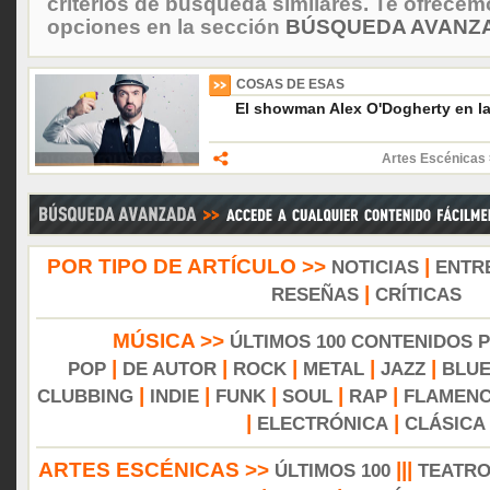
criterios de búsqueda similares. Te ofrecem
opciones en la sección
BÚSQUEDA AVANZA
COSAS DE ESAS
El showman Alex O'Dogherty en l
Artes Escénicas 
POR TIPO DE ARTÍCULO >>
|
NOTICIAS
ENTR
|
RESEÑAS
CRÍTICAS
MÚSICA >>
ÚLTIMOS 100 CONTENIDOS 
|
|
|
|
|
POP
DE AUTOR
ROCK
METAL
JAZZ
BLU
|
|
|
|
|
CLUBBING
INDIE
FUNK
SOUL
RAP
FLAMEN
|
|
ELECTRÓNICA
CLÁSICA
ARTES ESCÉNICAS >>
|||
ÚLTIMOS 100
TEATR