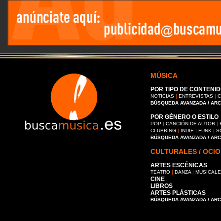
MÚSICA
POR TIPO DE CONTENID
NOTICIAS
|
ENTREVISTAS
|
C
BÚSQUEDA AVANZADA / AR
POR GÉNERO O ESTILO
POP
|
CANCIÓN DE AUTOR
|
CLUBBING
|
INDIE
|
FUNK
|
S
BÚSQUEDA AVANZADA / AR
CULTURALES / OCIO
ARTES ESCÉNICAS
TEATRO
|
DANZA
|
MUSICAL
CINE
LIBROS
ARTES PLÁSTICAS
BÚSQUEDA AVANZADA / AR