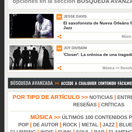
opciones en la sección
BÚSQUEDA AVANZA
JESSE DAVIS
El saxofonista de Nueva Orleáns l
Jazz
Músic
JOY DIVISION
'Closer': La crónica de una trag
Música >> Reseñ
POR TIPO DE ARTÍCULO >>
|
NOTICIAS
ENTR
|
RESEÑAS
CRÍTICAS
MÚSICA >>
ÚLTIMOS 100 CONTENIDOS 
|
|
|
|
|
POP
DE AUTOR
ROCK
METAL
JAZZ
BLU
|
|
|
|
|