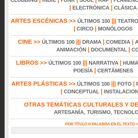
CLUBBING
INDIE
FUNK
SOUL
RAP
FLAMEN
|
|
ELECTRÓNICA
CLÁSICA
ARTES ESCÉNICAS >>
|||
ÚLTIMOS 100
TEATR
|
|
CIRCO
MONÓLOGOS
CINE >>
|||
|
|
ÚLTIMOS 100
DRAMA
COMEDIA
|
|
ANIMACIÓN
DOCUMENTAL
C
LIBROS >>
|||
|
ÚLTIMOS 100
NARRATIVA
HUMA
|
POESÍA
CERTÁMENES
ARTES PLÁSTICAS >>
|||
|
ÚLTIMOS 100
FOTO
|
|
CONCEPTUAL
INSTALACIO
OTRAS TEMÁTICAS CULTURALES Y DE
ARTESANÍA, TURISMO, TECNOLOG
POR TÍTULO O PALABRA EN EL TEXTO 