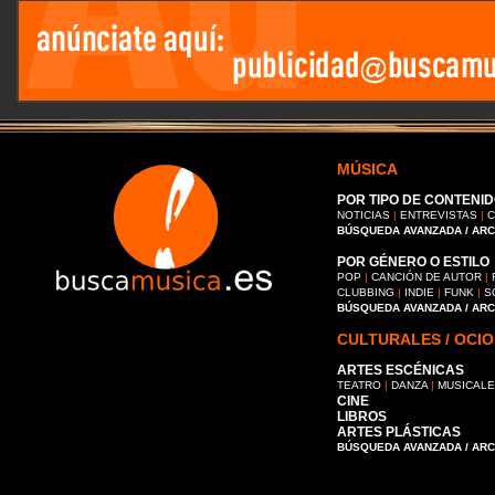
MÚSICA
POR TIPO DE CONTENID
NOTICIAS
|
ENTREVISTAS
|
C
BÚSQUEDA AVANZADA / AR
POR GÉNERO O ESTILO
POP
|
CANCIÓN DE AUTOR
|
CLUBBING
|
INDIE
|
FUNK
|
S
BÚSQUEDA AVANZADA / AR
CULTURALES / OCIO
ARTES ESCÉNICAS
TEATRO
|
DANZA
|
MUSICAL
CINE
LIBROS
ARTES PLÁSTICAS
BÚSQUEDA AVANZADA / AR