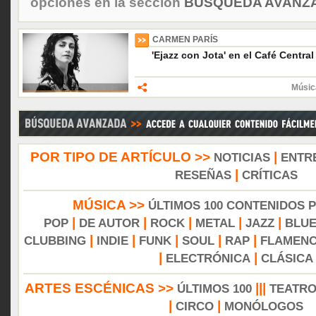
opciones en la sección
BÚSQUEDA AVANZA
CARMEN PARÍS
'Ejazz con Jota' en el Café Centra
Músic
POR TIPO DE ARTÍCULO >>
|
NOTICIAS
ENTR
|
RESEÑAS
CRÍTICAS
MÚSICA >>
ÚLTIMOS 100 CONTENIDOS 
|
|
|
|
|
POP
DE AUTOR
ROCK
METAL
JAZZ
BLU
|
|
|
|
|
CLUBBING
INDIE
FUNK
SOUL
RAP
FLAMEN
|
|
ELECTRÓNICA
CLÁSICA
ARTES ESCÉNICAS >>
|||
ÚLTIMOS 100
TEATR
|
|
CIRCO
MONÓLOGOS