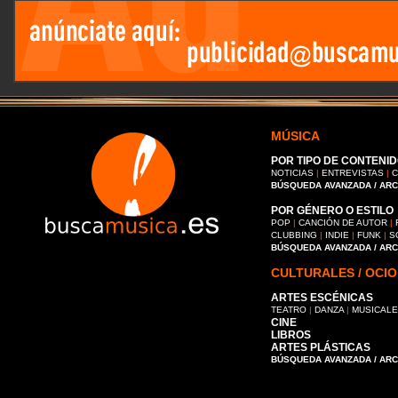
MÚSICA
POR TIPO DE CONTENID
NOTICIAS
|
ENTREVISTAS
|
C
BÚSQUEDA AVANZADA / AR
POR GÉNERO O ESTILO
POP
|
CANCIÓN DE AUTOR
|
CLUBBING
|
INDIE
|
FUNK
|
S
BÚSQUEDA AVANZADA / AR
CULTURALES / OCIO
ARTES ESCÉNICAS
TEATRO
|
DANZA
|
MUSICAL
CINE
LIBROS
ARTES PLÁSTICAS
BÚSQUEDA AVANZADA / AR