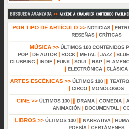
POR TIPO DE ARTÍCULO >>
|
NOTICIAS
ENTR
|
RESEÑAS
CRÍTICAS
MÚSICA >>
ÚLTIMOS 100 CONTENIDOS 
|
|
|
|
|
POP
DE AUTOR
ROCK
METAL
JAZZ
BLU
|
|
|
|
|
CLUBBING
INDIE
FUNK
SOUL
RAP
FLAMEN
|
|
ELECTRÓNICA
CLÁSICA
ARTES ESCÉNICAS >>
|||
ÚLTIMOS 100
TEATR
|
|
CIRCO
MONÓLOGOS
CINE >>
|||
|
|
ÚLTIMOS 100
DRAMA
COMEDIA
|
|
ANIMACIÓN
DOCUMENTAL
C
LIBROS >>
|||
|
ÚLTIMOS 100
NARRATIVA
HUMA
|
POESÍA
CERTÁMENES