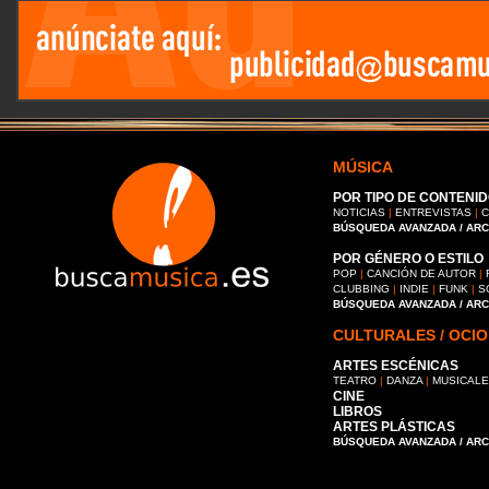
MÚSICA
POR TIPO DE CONTENID
NOTICIAS
|
ENTREVISTAS
|
C
BÚSQUEDA AVANZADA / AR
POR GÉNERO O ESTILO
POP
|
CANCIÓN DE AUTOR
|
CLUBBING
|
INDIE
|
FUNK
|
S
BÚSQUEDA AVANZADA / AR
CULTURALES / OCIO
ARTES ESCÉNICAS
TEATRO
|
DANZA
|
MUSICAL
CINE
LIBROS
ARTES PLÁSTICAS
BÚSQUEDA AVANZADA / AR