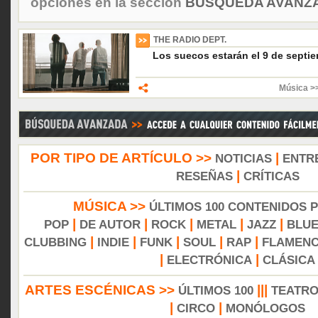
opciones en la sección
BÚSQUEDA AVANZA
THE RADIO DEPT.
Los suecos estarán el 9 de septi
Música >>
POR TIPO DE ARTÍCULO >>
|
NOTICIAS
ENTR
|
RESEÑAS
CRÍTICAS
MÚSICA >>
ÚLTIMOS 100 CONTENIDOS 
|
|
|
|
|
POP
DE AUTOR
ROCK
METAL
JAZZ
BLU
|
|
|
|
|
CLUBBING
INDIE
FUNK
SOUL
RAP
FLAMEN
|
|
ELECTRÓNICA
CLÁSICA
ARTES ESCÉNICAS >>
|||
ÚLTIMOS 100
TEATR
|
|
CIRCO
MONÓLOGOS