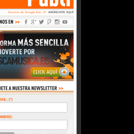
Anuncio de Google Ads ////
ANÚNCIATE AQUÍ
AIL: (*)
OMBRE: