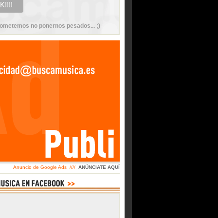
ometemos no ponernos pesados... ;)
Anuncio de Google Ads ////
ANÚNCIATE AQUÍ