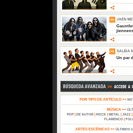
JAÉN MET
Gauntlet
jiennen
SALIDA 
Un par d
POR TIPO DE ARTÍCULO >>
NO
MÚSICA >>
ÚL
|
|
|
|
POP
DE AUTOR
ROCK
METAL
JAZZ
|
FLAMENCO
FOL
ARTES ESCÉNICAS >>
ÚLTIMOS 1