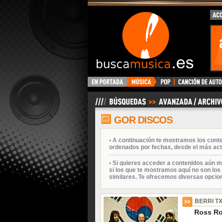
BuscaMusica.es
GOR DISCOS
• A continuación te mostramos los cont
ordenados por fechas, desde el más act
• Si quieres acceder a contenidos aún m
si los que te mostramos aquí no son los 
similares. Te ofrecemos diversas opcio
BERRI T
Ross Ro