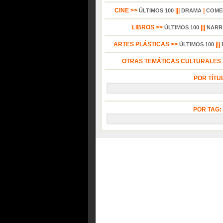
CINE >>
|||
|
ÚLTIMOS 100
DRAMA
COME
LIBROS >>
|||
ÚLTIMOS 100
NARR
ARTES PLÁSTICAS >>
|||
ÚLTIMOS 100
OTRAS TEMÁTICAS CULTURALES Y
POR TÍTU
POR TAG: