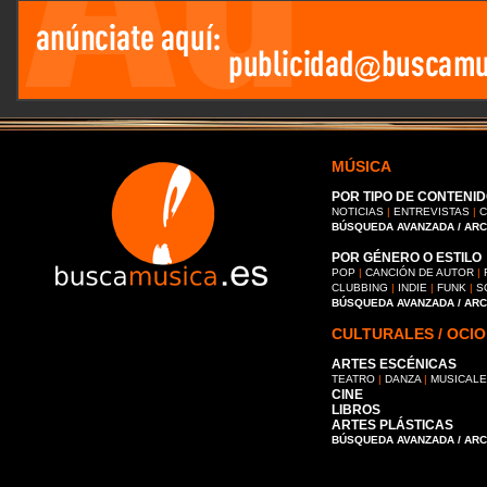
MÚSICA
POR TIPO DE CONTENID
NOTICIAS
|
ENTREVISTAS
|
C
BÚSQUEDA AVANZADA / AR
POR GÉNERO O ESTILO
POP
|
CANCIÓN DE AUTOR
|
CLUBBING
|
INDIE
|
FUNK
|
S
BÚSQUEDA AVANZADA / AR
CULTURALES / OCIO
ARTES ESCÉNICAS
TEATRO
|
DANZA
|
MUSICAL
CINE
LIBROS
ARTES PLÁSTICAS
BÚSQUEDA AVANZADA / AR