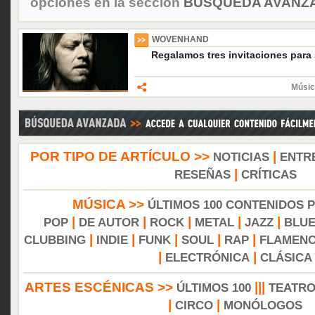
opciones en la sección
BÚSQUEDA AVANZA
WOVENHAND
Regalamos tres invitaciones para
Músic
POR TIPO DE ARTÍCULO >>
|
NOTICIAS
ENTR
|
RESEÑAS
CRÍTICAS
MÚSICA >>
ÚLTIMOS 100 CONTENIDOS 
|
|
|
|
|
POP
DE AUTOR
ROCK
METAL
JAZZ
BLU
|
|
|
|
|
CLUBBING
INDIE
FUNK
SOUL
RAP
FLAMEN
|
|
ELECTRÓNICA
CLÁSICA
ARTES ESCÉNICAS >>
|||
ÚLTIMOS 100
TEATR
|
|
CIRCO
MONÓLOGOS