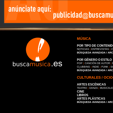
MÚSICA
POR TIPO DE CONTENID
NOTICIAS
|
ENTREVISTAS
|
C
BÚSQUEDA AVANZADA / AR
POR GÉNERO O ESTILO
POP
|
CANCIÓN DE AUTOR
|
CLUBBING
|
INDIE
|
FUNK
|
S
BÚSQUEDA AVANZADA / AR
CULTURALES / OCIO
ARTES ESCÉNICAS
TEATRO
|
DANZA
|
MUSICAL
CINE
LIBROS
ARTES PLÁSTICAS
BÚSQUEDA AVANZADA / AR