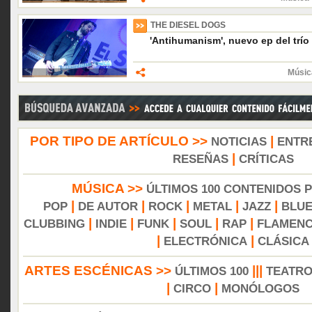
THE DIESEL DOGS
'Antihumanism', nuevo ep del trío
Músic
POR TIPO DE ARTÍCULO >>
|
NOTICIAS
ENTR
|
RESEÑAS
CRÍTICAS
MÚSICA >>
ÚLTIMOS 100 CONTENIDOS 
|
|
|
|
|
POP
DE AUTOR
ROCK
METAL
JAZZ
BLU
|
|
|
|
|
CLUBBING
INDIE
FUNK
SOUL
RAP
FLAMEN
|
|
ELECTRÓNICA
CLÁSICA
ARTES ESCÉNICAS >>
|||
ÚLTIMOS 100
TEATR
|
|
CIRCO
MONÓLOGOS