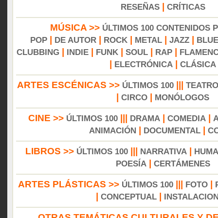
|
RESEÑAS
CRÍTICAS
MÚSICA >>
ÚLTIMOS 100 CONTENIDOS 
|
|
|
|
|
POP
DE AUTOR
ROCK
METAL
JAZZ
BLU
|
|
|
|
|
CLUBBING
INDIE
FUNK
SOUL
RAP
FLAMEN
|
|
ELECTRÓNICA
CLÁSICA
ARTES ESCÉNICAS >>
|||
ÚLTIMOS 100
TEATR
|
|
CIRCO
MONÓLOGOS
CINE >>
|||
|
|
ÚLTIMOS 100
DRAMA
COMEDIA
|
|
ANIMACIÓN
DOCUMENTAL
C
LIBROS >>
|||
|
ÚLTIMOS 100
NARRATIVA
HUMA
|
POESÍA
CERTÁMENES
ARTES PLÁSTICAS >>
|||
|
ÚLTIMOS 100
FOTO
|
|
CONCEPTUAL
INSTALACIO
OTRAS TEMÁTICAS CULTURALES Y DE