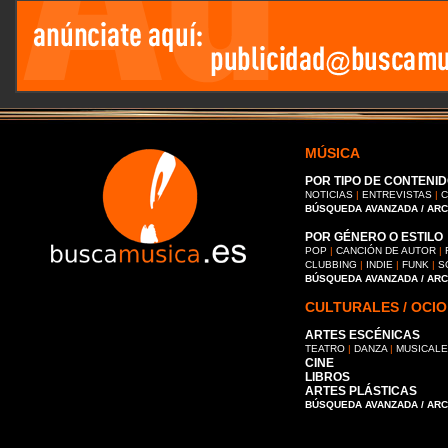
MÚSICA
POR TIPO DE CONTENID
NOTICIAS
|
ENTREVISTAS
|
C
BÚSQUEDA AVANZADA / AR
POR GÉNERO O ESTILO
POP
|
CANCIÓN DE AUTOR
|
CLUBBING
|
INDIE
|
FUNK
|
S
BÚSQUEDA AVANZADA / AR
CULTURALES / OCIO
ARTES ESCÉNICAS
TEATRO
|
DANZA
|
MUSICAL
CINE
LIBROS
ARTES PLÁSTICAS
BÚSQUEDA AVANZADA / AR