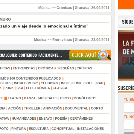
Música >> Crónicas
|
Granada
,
26/09/2011
 MURO
lizado un viaje desde lo emocional e íntimo''
Música >> Entrevistas
|
Granada
,
23/09/2011
|
|
|
|
TICIAS
ENTREVISTAS
CRÓNICAS
RESEÑAS
CRÍTICAS
|||
TIMOS 100 CONTENIDOS PUBLICADOS
|
|
|
|
|
|
|
|
BLUES
WORLD MUSIC
CLUBBING
INDIE
FUNK
SOUL
RAP
|
|
|
|
K
PUNK
SKA
ELECTRÓNICA
CLÁSICA
|||
|
|
|
|
00
TEATRO
DANZA
MUSICALES
CIRCO
MONÓLOGOS
TU EM
|
|
|
|
|
DIA
ACCIÓN
THRILLER
ANIMACIÓN
DOCUMENTAL
CORTO
TU N
|
|
|
|
ATIVA
HUMANIDADES
ENSAYO
POESÍA
CERTÁMENES
|
|
|
|
FOTO
PINTURA
ESCULTURA
CONCEPTUAL
INSTALACIONES