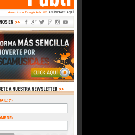
Anuncio de Google Ads ////
ANÚNCIATE AQUÍ
AIL: (*)
OMBRE: