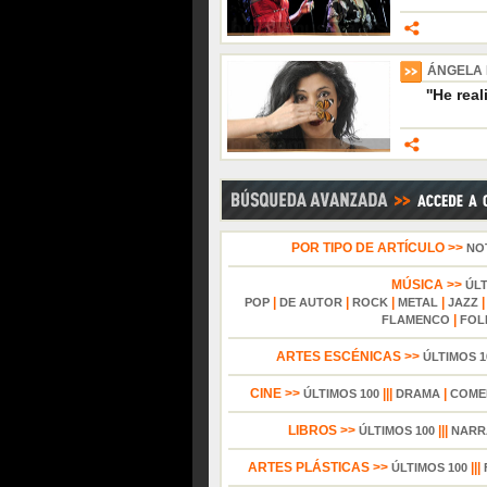
ÁNGELA
''He rea
POR TIPO DE ARTÍCULO >>
NO
MÚSICA >>
ÚL
|
|
|
|
POP
DE AUTOR
ROCK
METAL
JAZZ
|
FLAMENCO
FOL
ARTES ESCÉNICAS >>
ÚLTIMOS 1
CINE >>
|||
|
ÚLTIMOS 100
DRAMA
COME
LIBROS >>
|||
ÚLTIMOS 100
NARR
ARTES PLÁSTICAS >>
|||
ÚLTIMOS 100