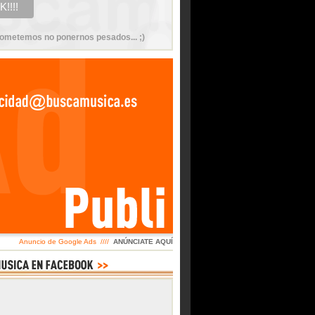
ometemos no ponernos pesados... ;)
Anuncio de Google Ads ////
ANÚNCIATE AQUÍ