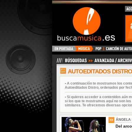
BuscaMusica.es
AUTOEDITADOS DISTR
• A continuación te mostramos los cont
Autoeditados Distro, ordenados por fech
• Si quieres acceder a contenidos aún m
si los que te mostramos aquí no son los 
similares. Te ofrecemos diversas opcio
ÁNGELA
Del arco