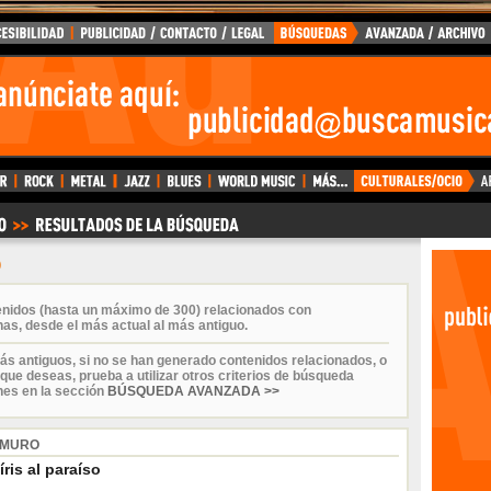
O
enidos (hasta un máximo de 300) relacionados con
as, desde el más actual al más antiguo.
ás antiguos, si no se han generado contenidos relacionados, o
que deseas, prueba a utilizar otros criterios de búsqueda
nes en la sección
BÚSQUEDA AVANZADA >>
 MURO
íris al paraíso