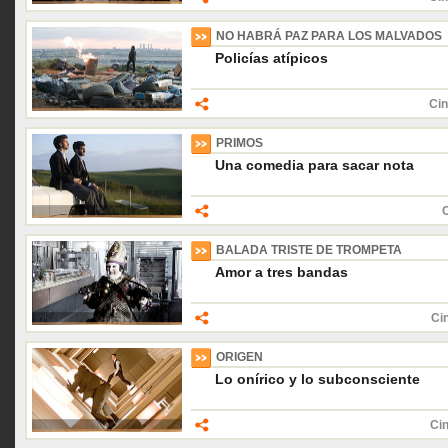
NO HABRÁ PAZ PARA LOS MALVADOS
Policías atípicos
Cin
PRIMOS
Una comedia para sacar nota
C
BALADA TRISTE DE TROMPETA
Amor a tres bandas
Ci
ORIGEN
Lo onírico y lo subconsciente
Cin