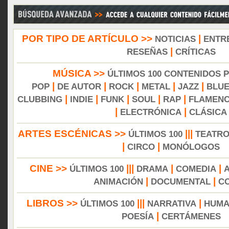
POR TIPO DE ARTÍCULO >>
|
NOTICIAS
ENTR
|
RESEÑAS
CRÍTICAS
MÚSICA >>
ÚLTIMOS 100 CONTENIDOS 
|
|
|
|
|
POP
DE AUTOR
ROCK
METAL
JAZZ
BLU
|
|
|
|
|
CLUBBING
INDIE
FUNK
SOUL
RAP
FLAMEN
|
|
ELECTRÓNICA
CLÁSICA
ARTES ESCÉNICAS >>
|||
ÚLTIMOS 100
TEATR
|
|
CIRCO
MONÓLOGOS
CINE >>
|||
|
|
ÚLTIMOS 100
DRAMA
COMEDIA
|
|
ANIMACIÓN
DOCUMENTAL
C
LIBROS >>
|||
|
ÚLTIMOS 100
NARRATIVA
HUMA
|
POESÍA
CERTÁMENES