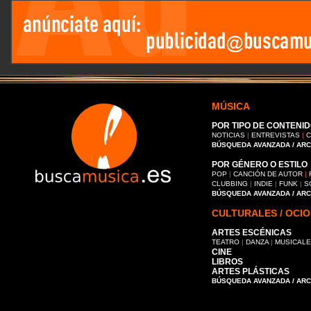
MÚSICA
POR TIPO DE CONTENID
NOTICIAS
|
ENTREVISTAS
|
C
BÚSQUEDA AVANZADA / AR
POR GÉNERO O ESTILO
POP
|
CANCIÓN DE AUTOR
|
CLUBBING
|
INDIE
|
FUNK
|
S
BÚSQUEDA AVANZADA / AR
CULTURALES / OCIO
ARTES ESCÉNICAS
TEATRO
|
DANZA
|
MUSICAL
CINE
LIBROS
ARTES PLÁSTICAS
BÚSQUEDA AVANZADA / AR