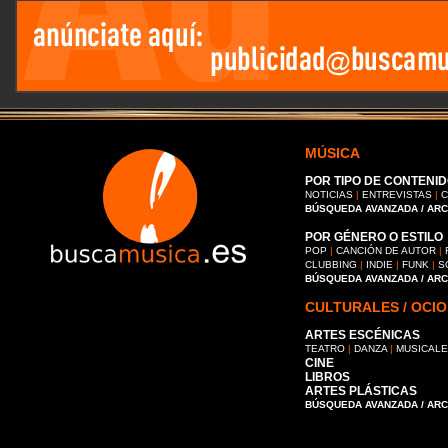
MÚSICA
POR TIPO DE CONTENID
NOTICIAS
|
ENTREVISTAS
|
C
BÚSQUEDA AVANZADA / AR
POR GÉNERO O ESTILO
POP
|
CANCIÓN DE AUTOR
|
CLUBBING
|
INDIE
|
FUNK
|
S
BÚSQUEDA AVANZADA / AR
CULTURALES / OCIO
ARTES ESCÉNICAS
TEATRO
|
DANZA
|
MUSICAL
CINE
LIBROS
ARTES PLÁSTICAS
BÚSQUEDA AVANZADA / AR