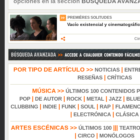
opciones en la sección
BÚSQUEDA AVANZA
PREMIÈRES SOLITUDES
Vacío existencial y cinematográfi
Cin
POR TIPO DE ARTÍCULO >>
|
NOTICIAS
ENTR
|
RESEÑAS
CRÍTICAS
MÚSICA >>
ÚLTIMOS 100 CONTENIDOS 
|
|
|
|
|
POP
DE AUTOR
ROCK
METAL
JAZZ
BLU
|
|
|
|
|
CLUBBING
INDIE
FUNK
SOUL
RAP
FLAMEN
|
|
ELECTRÓNICA
CLÁSICA
ARTES ESCÉNICAS >>
|||
ÚLTIMOS 100
TEATR
|
|
CIRCO
MONÓLOGOS