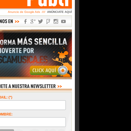
Anuncio de Google Ads ////
ANÚNCIATE AQUÍ
AIL: (*)
OMBRE: