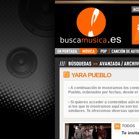
BuscaMusica.es
YARA PUEBLO
• A continuación te mostramos los cont
Pueblo, ordenados por fechas, desde el 
• Si quieres acceder a contenidos aún m
si los que te mostramos aquí no son los 
similares. Te ofrecemos diversas opcio
TODOS
Te invit