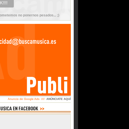
ometemos no ponernos pesados... ;)
Anuncio de Google Ads ////
ANÚNCIATE AQUÍ