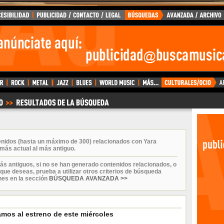
enidos (hasta un máximo de 300) relacionados con Yara
más actual al más antiguo.
ás antiguos, si no se han generado contenidos relacionados, o
que deseas, prueba a utilizar otros criterios de búsqueda
nes en la sección
BÚSQUEDA AVANZADA >>
amos al estreno de este miércoles