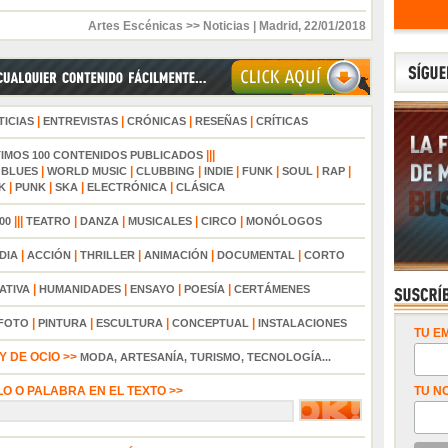
Artes Escénicas >> Noticias
|
Madrid
,
22/01/2018
|
|
|
|
TICIAS
ENTREVISTAS
CRÓNICAS
RESEÑAS
CRÍTICAS
|||
TIMOS 100 CONTENIDOS PUBLICADOS
|
|
|
|
|
|
|
|
BLUES
WORLD MUSIC
CLUBBING
INDIE
FUNK
SOUL
RAP
|
|
|
|
K
PUNK
SKA
ELECTRÓNICA
CLÁSICA
|||
|
|
|
|
00
TEATRO
DANZA
MUSICALES
CIRCO
MONÓLOGOS
|
|
|
|
|
DIA
ACCIÓN
THRILLER
ANIMACIÓN
DOCUMENTAL
CORTO
|
|
|
|
ATIVA
HUMANIDADES
ENSAYO
POESÍA
CERTÁMENES
|
|
|
|
FOTO
PINTURA
ESCULTURA
CONCEPTUAL
INSTALACIONES
TU EM
 DE OCIO >>
MODA, ARTESANÍA, TURISMO, TECNOLOGÍA...
LO O PALABRA EN EL TEXTO >>
TU N