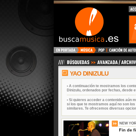
BuscaMusica.es
YAO DINIZULU
• A continuación te mostramos los cont
Dinizulu, ordenados por fechas, desde e
• Si quieres acceder a contenidos aún m
si los que te mostramos aquí no son los 
similares. Te ofrecemos diversas opcio
NEW YOR
Fin de f