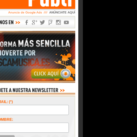
Anuncio de Google Ads ////
ANÚNCIATE AQUÍ
AIL: (*)
OMBRE: