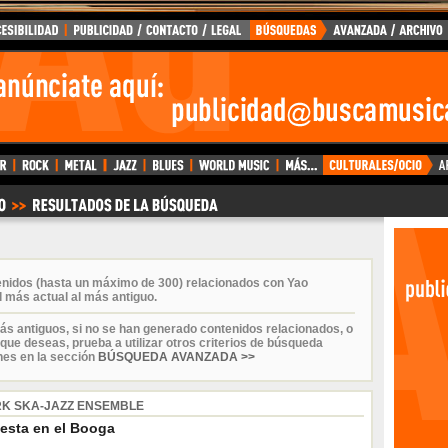
enidos (hasta un máximo de 300) relacionados con Yao
l más actual al más antiguo.
ás antiguos, si no se han generado contenidos relacionados, o
que deseas, prueba a utilizar otros criterios de búsqueda
nes en la sección
BÚSQUEDA AVANZADA >>
K SKA-JAZZ ENSEMBLE
iesta en el Booga