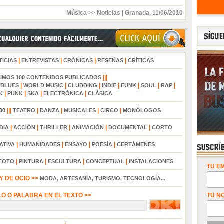
Música >> Noticias
|
Granada
,
11/06/2010
|
|
|
|
TICIAS
ENTREVISTAS
CRÓNICAS
RESEÑAS
CRÍTICAS
|||
TIMOS 100 CONTENIDOS PUBLICADOS
|
|
|
|
|
|
|
|
BLUES
WORLD MUSIC
CLUBBING
INDIE
FUNK
SOUL
RAP
|
|
|
|
K
PUNK
SKA
ELECTRÓNICA
CLÁSICA
|||
|
|
|
|
00
TEATRO
DANZA
MUSICALES
CIRCO
MONÓLOGOS
|
|
|
|
|
DIA
ACCIÓN
THRILLER
ANIMACIÓN
DOCUMENTAL
CORTO
|
|
|
|
ATIVA
HUMANIDADES
ENSAYO
POESÍA
CERTÁMENES
|
|
|
|
FOTO
PINTURA
ESCULTURA
CONCEPTUAL
INSTALACIONES
TU EM
 DE OCIO >>
MODA, ARTESANÍA, TURISMO, TECNOLOGÍA...
LO O PALABRA EN EL TEXTO >>
TU N