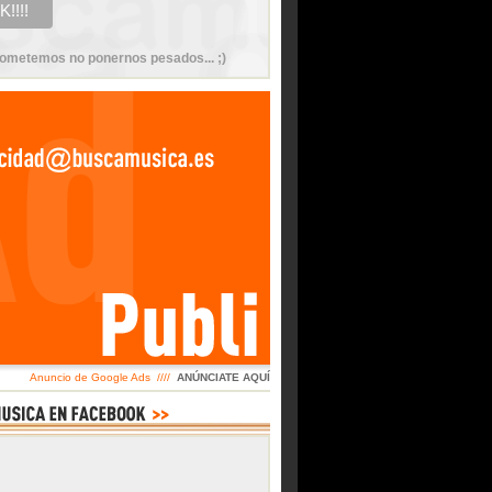
ometemos no ponernos pesados... ;)
Anuncio de Google Ads ////
ANÚNCIATE AQUÍ