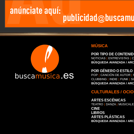
MÚSICA
POR TIPO DE CONTENID
NOTICIAS
|
ENTREVISTAS
|
C
BÚSQUEDA AVANZADA / AR
POR GÉNERO O ESTILO
POP
|
CANCIÓN DE AUTOR
|
CLUBBING
|
INDIE
|
FUNK
|
S
BÚSQUEDA AVANZADA / AR
CULTURALES / OCIO
ARTES ESCÉNICAS
TEATRO
|
DANZA
|
MUSICAL
CINE
LIBROS
ARTES PLÁSTICAS
BÚSQUEDA AVANZADA / AR