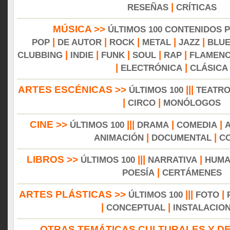
|
RESEÑAS
CRÍTICAS
MÚSICA >>
ÚLTIMOS 100 CONTENIDOS 
|
|
|
|
|
POP
DE AUTOR
ROCK
METAL
JAZZ
BLU
|
|
|
|
|
CLUBBING
INDIE
FUNK
SOUL
RAP
FLAMEN
|
|
ELECTRÓNICA
CLÁSICA
ARTES ESCÉNICAS >>
|||
ÚLTIMOS 100
TEATR
|
|
CIRCO
MONÓLOGOS
CINE >>
|||
|
|
ÚLTIMOS 100
DRAMA
COMEDIA
|
|
ANIMACIÓN
DOCUMENTAL
C
LIBROS >>
|||
|
ÚLTIMOS 100
NARRATIVA
HUMA
|
POESÍA
CERTÁMENES
ARTES PLÁSTICAS >>
|||
|
ÚLTIMOS 100
FOTO
|
|
CONCEPTUAL
INSTALACIO
OTRAS TEMÁTICAS CULTURALES Y DE