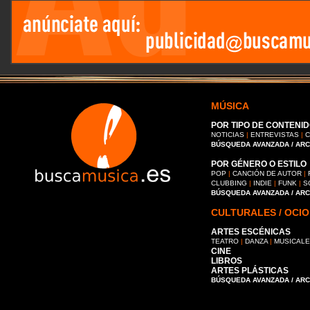
MÚSICA
POR TIPO DE CONTENID
NOTICIAS
|
ENTREVISTAS
|
C
BÚSQUEDA AVANZADA / AR
POR GÉNERO O ESTILO
POP
|
CANCIÓN DE AUTOR
|
CLUBBING
|
INDIE
|
FUNK
|
S
BÚSQUEDA AVANZADA / AR
CULTURALES / OCIO
ARTES ESCÉNICAS
TEATRO
|
DANZA
|
MUSICAL
CINE
LIBROS
ARTES PLÁSTICAS
BÚSQUEDA AVANZADA / AR