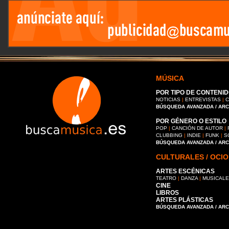
MÚSICA
POR TIPO DE CONTENID
NOTICIAS
|
ENTREVISTAS
|
C
BÚSQUEDA AVANZADA / AR
POR GÉNERO O ESTILO
POP
|
CANCIÓN DE AUTOR
|
CLUBBING
|
INDIE
|
FUNK
|
S
BÚSQUEDA AVANZADA / AR
CULTURALES / OCIO
ARTES ESCÉNICAS
TEATRO
|
DANZA
|
MUSICAL
CINE
LIBROS
ARTES PLÁSTICAS
BÚSQUEDA AVANZADA / AR