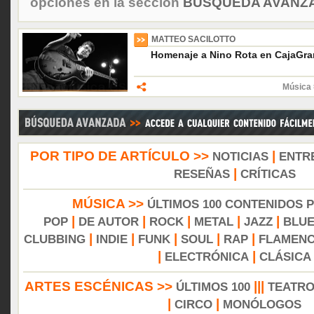
opciones en la sección
BÚSQUEDA AVANZA
MATTEO SACILOTTO
Homenaje a Nino Rota en CajaGr
Música 
POR TIPO DE ARTÍCULO >>
|
NOTICIAS
ENTR
|
RESEÑAS
CRÍTICAS
MÚSICA >>
ÚLTIMOS 100 CONTENIDOS 
|
|
|
|
|
POP
DE AUTOR
ROCK
METAL
JAZZ
BLU
|
|
|
|
|
CLUBBING
INDIE
FUNK
SOUL
RAP
FLAMEN
|
|
ELECTRÓNICA
CLÁSICA
ARTES ESCÉNICAS >>
|||
ÚLTIMOS 100
TEATR
|
|
CIRCO
MONÓLOGOS