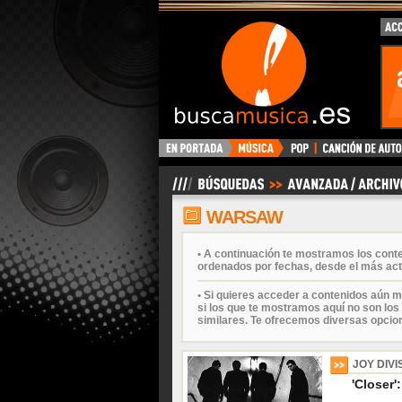
BuscaMusica.es
WARSAW
• A continuación te mostramos los cont
ordenados por fechas, desde el más act
• Si quieres acceder a contenidos aún m
si los que te mostramos aquí no son los 
similares. Te ofrecemos diversas opcio
JOY DIVI
'Closer