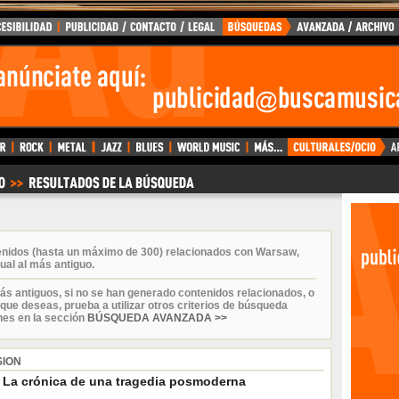
enidos (hasta un máximo de 300) relacionados con Warsaw,
ual al más antiguo.
ás antiguos, si no se han generado contenidos relacionados, o
que deseas, prueba a utilizar otros criterios de búsqueda
nes en la sección
BÚSQUEDA AVANZADA >>
SION
': La crónica de una tragedia posmoderna