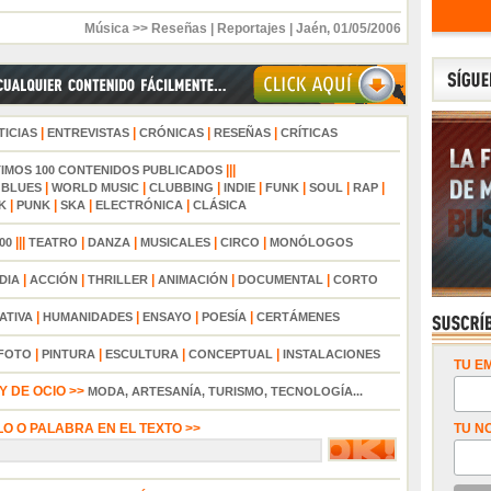
Música >> Reseñas
|
Reportajes
|
Jaén
,
01/05/2006
|
|
|
|
TICIAS
ENTREVISTAS
CRÓNICAS
RESEÑAS
CRÍTICAS
|||
TIMOS 100 CONTENIDOS PUBLICADOS
|
|
|
|
|
|
|
|
BLUES
WORLD MUSIC
CLUBBING
INDIE
FUNK
SOUL
RAP
|
|
|
|
K
PUNK
SKA
ELECTRÓNICA
CLÁSICA
|||
|
|
|
|
00
TEATRO
DANZA
MUSICALES
CIRCO
MONÓLOGOS
|
|
|
|
|
DIA
ACCIÓN
THRILLER
ANIMACIÓN
DOCUMENTAL
CORTO
|
|
|
|
ATIVA
HUMANIDADES
ENSAYO
POESÍA
CERTÁMENES
|
|
|
|
FOTO
PINTURA
ESCULTURA
CONCEPTUAL
INSTALACIONES
TU EM
 DE OCIO >>
MODA, ARTESANÍA, TURISMO, TECNOLOGÍA...
LO O PALABRA EN EL TEXTO >>
TU N