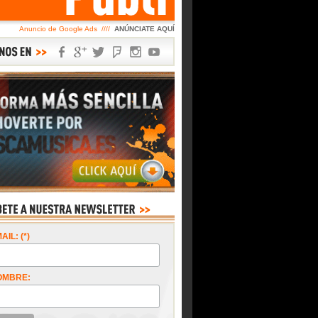
Anuncio de Google Ads ////
ANÚNCIATE AQUÍ
AIL: (*)
OMBRE: