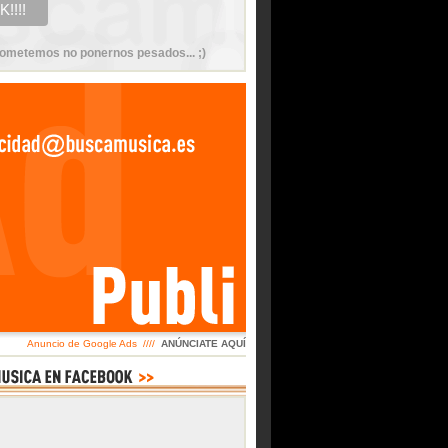
ometemos no ponernos pesados... ;)
Anuncio de Google Ads ////
ANÚNCIATE AQUÍ