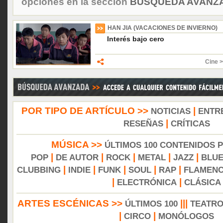
opciones en la sección
BÚSQUEDA AVANZA
HAN JIA (VACACIONES DE INVIERNO)
Interés bajo cero
Cine >
POR TIPO DE ARTÍCULO >>
|
NOTICIAS
ENTR
|
RESEÑAS
CRÍTICAS
MÚSICA >>
ÚLTIMOS 100 CONTENIDOS 
|
|
|
|
|
POP
DE AUTOR
ROCK
METAL
JAZZ
BLU
|
|
|
|
|
CLUBBING
INDIE
FUNK
SOUL
RAP
FLAMEN
|
|
ELECTRÓNICA
CLÁSICA
ARTES ESCÉNICAS >>
|||
ÚLTIMOS 100
TEATR
|
|
CIRCO
MONÓLOGOS