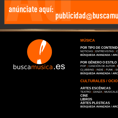
MÚSICA
POR TIPO DE CONTENID
NOTICIAS
|
ENTREVISTAS
|
C
BÚSQUEDA AVANZADA / AR
POR GÉNERO O ESTILO
POP
|
CANCIÓN DE AUTOR
|
CLUBBING
|
INDIE
|
FUNK
|
S
BÚSQUEDA AVANZADA / AR
CULTURALES / OCIO
ARTES ESCÉNICAS
TEATRO
|
DANZA
|
MUSICAL
CINE
LIBROS
ARTES PLÁSTICAS
BÚSQUEDA AVANZADA / AR