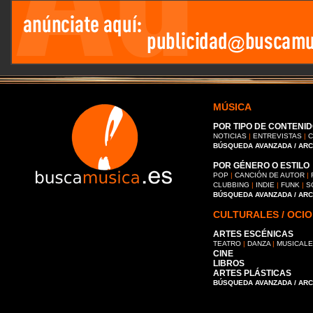
MÚSICA
POR TIPO DE CONTENID
NOTICIAS
|
ENTREVISTAS
|
C
BÚSQUEDA AVANZADA / AR
POR GÉNERO O ESTILO
POP
|
CANCIÓN DE AUTOR
|
CLUBBING
|
INDIE
|
FUNK
|
S
BÚSQUEDA AVANZADA / AR
CULTURALES / OCIO
ARTES ESCÉNICAS
TEATRO
|
DANZA
|
MUSICAL
CINE
LIBROS
ARTES PLÁSTICAS
BÚSQUEDA AVANZADA / AR