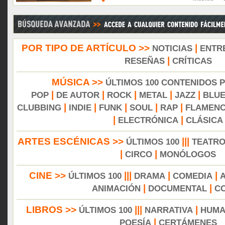
POR TIPO DE ARTÍCULO >>
|
NOTICIAS
ENTR
|
RESEÑAS
CRÍTICAS
MÚSICA >>
ÚLTIMOS 100 CONTENIDOS 
|
|
|
|
|
POP
DE AUTOR
ROCK
METAL
JAZZ
BLU
|
|
|
|
|
CLUBBING
INDIE
FUNK
SOUL
RAP
FLAMEN
|
|
ELECTRÓNICA
CLÁSICA
ARTES ESCÉNICAS >>
|||
ÚLTIMOS 100
TEATR
|
|
CIRCO
MONÓLOGOS
CINE >>
|||
|
|
ÚLTIMOS 100
DRAMA
COMEDIA
|
|
ANIMACIÓN
DOCUMENTAL
C
LIBROS >>
|||
|
ÚLTIMOS 100
NARRATIVA
HUMA
|
POESÍA
CERTÁMENES