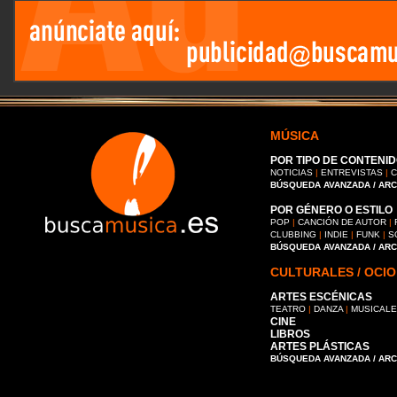
MÚSICA
POR TIPO DE CONTENID
NOTICIAS
|
ENTREVISTAS
|
C
BÚSQUEDA AVANZADA / AR
POR GÉNERO O ESTILO
POP
|
CANCIÓN DE AUTOR
|
CLUBBING
|
INDIE
|
FUNK
|
S
BÚSQUEDA AVANZADA / AR
CULTURALES / OCIO
ARTES ESCÉNICAS
TEATRO
|
DANZA
|
MUSICAL
CINE
LIBROS
ARTES PLÁSTICAS
BÚSQUEDA AVANZADA / AR