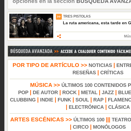
opciones en la sección
BÚSQUEDA AVANZA
TRES PISTOLAS
La ruta americana, esta tarde en G
Músi
POR TIPO DE ARTÍCULO >>
|
NOTICIAS
ENTR
|
RESEÑAS
CRÍTICAS
MÚSICA >>
ÚLTIMOS 100 CONTENIDOS 
|
|
|
|
|
POP
DE AUTOR
ROCK
METAL
JAZZ
BLU
|
|
|
|
|
CLUBBING
INDIE
FUNK
SOUL
RAP
FLAMEN
|
|
ELECTRÓNICA
CLÁSICA
ARTES ESCÉNICAS >>
|||
ÚLTIMOS 100
TEATR
|
|
CIRCO
MONÓLOGOS