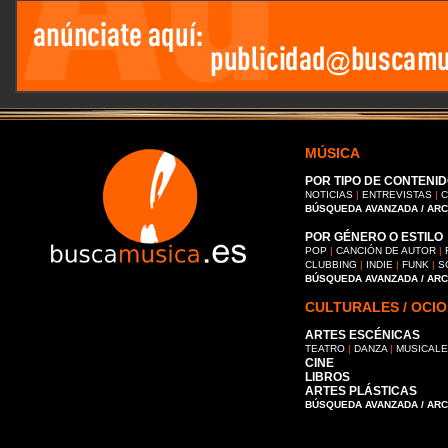
MÚSICA
POR TIPO DE CONTENID
NOTICIAS
|
ENTREVISTAS
|
C
BÚSQUEDA AVANZADA / AR
POR GÉNERO O ESTILO
POP
|
CANCIÓN DE AUTOR
|
CLUBBING
|
INDIE
|
FUNK
|
S
BÚSQUEDA AVANZADA / AR
CULTURALES / OCIO
ARTES ESCÉNICAS
TEATRO
|
DANZA
|
MUSICAL
CINE
LIBROS
ARTES PLÁSTICAS
BÚSQUEDA AVANZADA / AR