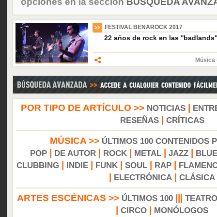
opciones en la sección
BÚSQUEDA AVANZA
FESTIVAL BENAROCK 2017
22 años de rock en las ''badlands'
Música 
POR TIPO DE ARTÍCULO >>
|
NOTICIAS
ENTR
|
RESEÑAS
CRÍTICAS
MÚSICA >>
ÚLTIMOS 100 CONTENIDOS 
|
|
|
|
|
POP
DE AUTOR
ROCK
METAL
JAZZ
BLU
|
|
|
|
|
CLUBBING
INDIE
FUNK
SOUL
RAP
FLAMEN
|
|
ELECTRÓNICA
CLÁSICA
ARTES ESCÉNICAS >>
|||
ÚLTIMOS 100
TEATR
|
|
CIRCO
MONÓLOGOS