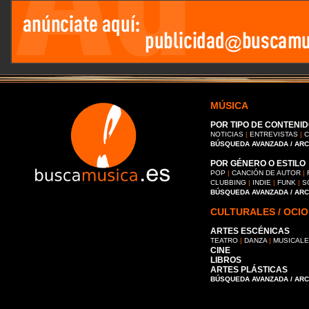
MÚSICA
POR TIPO DE CONTENID
NOTICIAS
|
ENTREVISTAS
|
C
BÚSQUEDA AVANZADA / AR
POR GÉNERO O ESTILO
POP
|
CANCIÓN DE AUTOR
|
CLUBBING
|
INDIE
|
FUNK
|
S
BÚSQUEDA AVANZADA / AR
CULTURALES / OCIO
ARTES ESCÉNICAS
TEATRO
|
DANZA
|
MUSICAL
CINE
LIBROS
ARTES PLÁSTICAS
BÚSQUEDA AVANZADA / AR