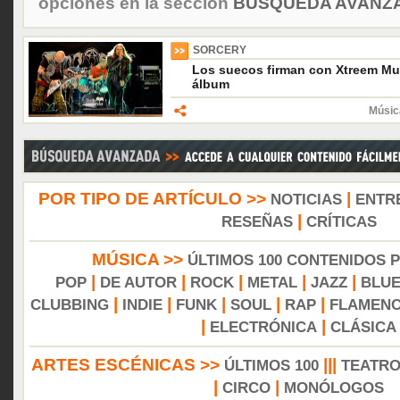
opciones en la sección
BÚSQUEDA AVANZA
SORCERY
Los suecos firman con Xtreem Mus
álbum
Músic
POR TIPO DE ARTÍCULO >>
|
NOTICIAS
ENTR
|
RESEÑAS
CRÍTICAS
MÚSICA >>
ÚLTIMOS 100 CONTENIDOS 
|
|
|
|
|
POP
DE AUTOR
ROCK
METAL
JAZZ
BLU
|
|
|
|
|
CLUBBING
INDIE
FUNK
SOUL
RAP
FLAMEN
|
|
ELECTRÓNICA
CLÁSICA
ARTES ESCÉNICAS >>
|||
ÚLTIMOS 100
TEATR
|
|
CIRCO
MONÓLOGOS