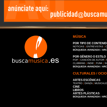
MÚSICA
POR TIPO DE CONTENID
NOTICIAS
|
ENTREVISTAS
|
C
BÚSQUEDA AVANZADA / AR
POR GÉNERO O ESTILO
POP
|
CANCIÓN DE AUTOR
|
CLUBBING
|
INDIE
|
FUNK
|
S
BÚSQUEDA AVANZADA / AR
CULTURALES / OCIO
ARTES ESCÉNICAS
TEATRO
|
DANZA
|
MUSICAL
CINE
LIBROS
ARTES PLÁSTICAS
BÚSQUEDA AVANZADA / AR