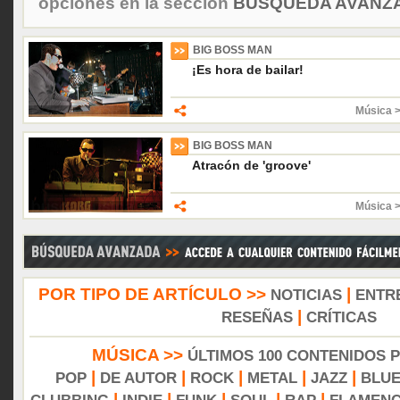
opciones en la sección
BÚSQUEDA AVANZA
BIG BOSS MAN
¡Es hora de bailar!
Música 
BIG BOSS MAN
Atracón de 'groove'
Música 
POR TIPO DE ARTÍCULO >>
|
NOTICIAS
ENTR
|
RESEÑAS
CRÍTICAS
MÚSICA >>
ÚLTIMOS 100 CONTENIDOS 
|
|
|
|
|
POP
DE AUTOR
ROCK
METAL
JAZZ
BLU
|
|
|
|
|