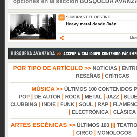
opciones en la sección
BÚSQUEDA AVANZA
SOMBRAS DEL DESTINO
Heavy metal desde Jaén
Mús
POR TIPO DE ARTÍCULO >>
|
NOTICIAS
ENTR
|
RESEÑAS
CRÍTICAS
MÚSICA >>
ÚLTIMOS 100 CONTENIDOS 
|
|
|
|
|
POP
DE AUTOR
ROCK
METAL
JAZZ
BLU
|
|
|
|
|
CLUBBING
INDIE
FUNK
SOUL
RAP
FLAMEN
|
|
ELECTRÓNICA
CLÁSICA
ARTES ESCÉNICAS >>
|||
ÚLTIMOS 100
TEATR
|
|
CIRCO
MONÓLOGOS